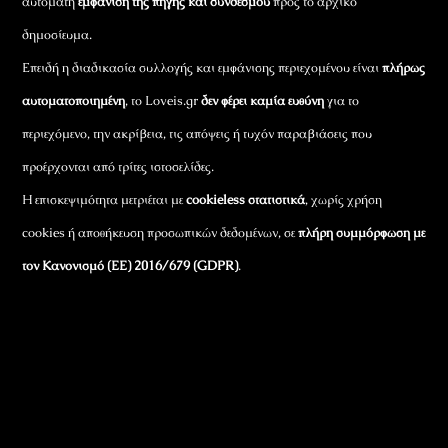
αυτόματη
εμφάνιση της πηγής και συνδέσμου
προς το αρχικό
δημοσίευμα.
Επειδή η διαδικασία συλλογής και εμφάνισης περιεχομένου είναι
πλήρως
αυτοματοποιημένη
, το Loveis.gr
δεν φέρει καμία ευθύνη
για το
περιεχόμενο, την ακρίβεια, τις απόψεις ή τυχόν παραβιάσεις που
προέρχονται από τρίτες ιστοσελίδες.
Η επισκεψιμότητα μετριέται με
cookieless στατιστικά
, χωρίς χρήση
cookies ή αποθήκευση προσωπικών δεδομένων, σε
πλήρη συμμόρφωση με
τον Κανονισμό (ΕΕ) 2016/679 (GDPR)
.
Εταιρικά Στοιχεία
Πώς Λειτουργεί
Πολιτική Απορρήτου & Cookies