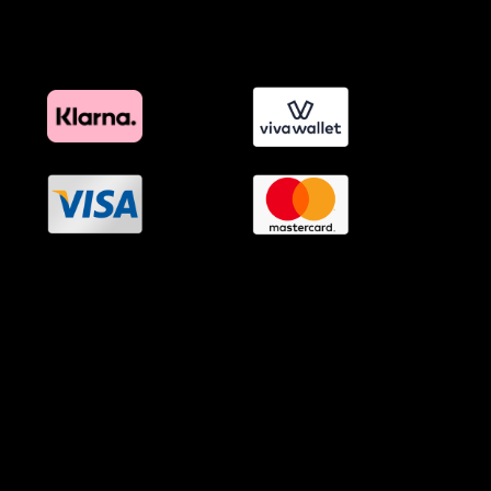
Όροι Προγράμματος Επιβράβευσης
OramaMedia Network
Agrotikes.gr
Politikes.gr
Athlitikes.gr
Texnologika.gr
AutoMotoPlus.gr
Thisishellas.gr
GnosiGiaOlous.gr
Topikanea.gr