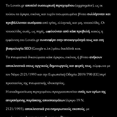
Το Loveis.gr
αποτελεί συσσωρευτή περιεχομένου
(aggregator), ως εκ
τούτου τα άρθρα, εικόνες και τυχόν ενσωματωμένα βίντεο
συλλέγονται και
προβάλλονται αυτόματα
από τρίτες, ελληνικές και μη, ιστοσελίδες. Οι
ιστοσελίδες αυτές, ως πηγές,
ωφελούνται από κάθε προβολή
, καθώς η
εμφάνιση στο Loveis.gr
συνεισφέρει στην επισκεψιμότητά τους και στη
βαθμολογία SEO
(Google κ.λπ.) μέσω backlink κοκ.
Τα πνευματικά δικαιώματα κάθε άρθρου, εικόνας ή βίντεο
ανήκουν
αποκλειστικά στους αρχικούς δημιουργούς και φορείς τους
, σύμφωνα με
τον Νόμο 2121/1993 και την Ευρωπαϊκή Οδηγία 2019/790 (ΕΕ) περί
προστασίας της πνευματικής ιδιοκτησίας.
Η αναδημοσίευση περιεχομένου πραγματοποιείται
εντός των ορίων της
επιτρεπόμενης παράθεσης αποσπασμάτων
(άρθρο 19 Ν.
2121/1993),
αποκλειστικά για ενημερωτικούς σκοπούς
, με