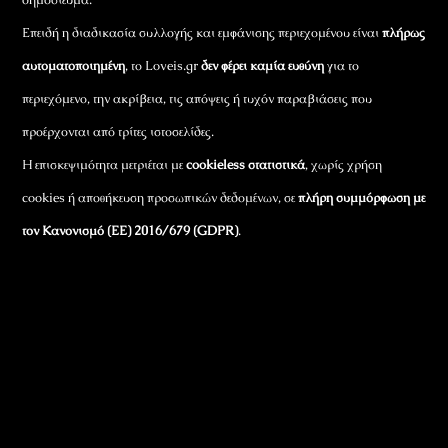
Επειδή η διαδικασία συλλογής και εμφάνισης περιεχομένου είναι
πλήρως
αυτοματοποιημένη
, το Loveis.gr
δεν φέρει καμία ευθύνη
για το
περιεχόμενο, την ακρίβεια, τις απόψεις ή τυχόν παραβιάσεις που
προέρχονται από τρίτες ιστοσελίδες.
Η επισκεψιμότητα μετριέται με
cookieless στατιστικά
, χωρίς χρήση
cookies ή αποθήκευση προσωπικών δεδομένων, σε
πλήρη συμμόρφωση με
τον Κανονισμό (ΕΕ) 2016/679 (GDPR)
.
Εταιρικά Στοιχεία
Πώς Λειτουργεί
Πολιτική Απορρήτου & Cookies
Πολιτική Πλουραλισμού και Διαφάνειας