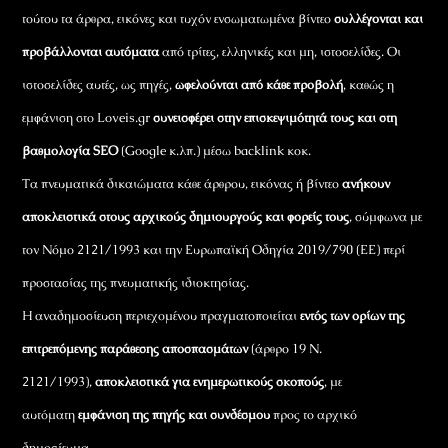
τούτου τα άρθρα, εικόνες και τυχόν ενσωματωμένα βίντεο
συλλέγονται και
προβάλλονται αυτόματα
από τρίτες, ελληνικές και μη, ιστοσελίδες. Οι
ιστοσελίδες αυτές, ως πηγές,
ωφελούνται από κάθε προβολή
, καθώς η
εμφάνιση στο Loveis.gr
συνεισφέρει στην επισκεψιμότητά τους και στη
βαθμολογία SEO
(Google κ.λπ.) μέσω backlink κοκ.
Τα πνευματικά δικαιώματα κάθε άρθρου, εικόνας ή βίντεο
ανήκουν
αποκλειστικά στους αρχικούς δημιουργούς και φορείς τους
, σύμφωνα με
τον Νόμο 2121/1993 και την Ευρωπαϊκή Οδηγία 2019/790 (ΕΕ) περί
προστασίας της πνευματικής ιδιοκτησίας.
Η αναδημοσίευση περιεχομένου πραγματοποιείται
εντός των ορίων της
επιτρεπόμενης παράθεσης αποσπασμάτων
(άρθρο 19 Ν.
2121/1993),
αποκλειστικά για ενημερωτικούς σκοπούς
, με
αυτόματη
εμφάνιση της πηγής και συνδέσμου
προς το αρχικό
δημοσίευμα.