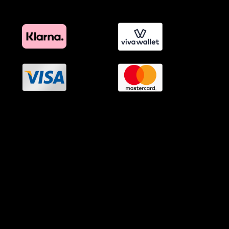
OramaMedia Network
Agrotikes.gr
Politikes.gr
Athlitikes.gr
Texnologika.gr
AutoMotoPlus.gr
Thisishellas.gr
GnosiGiaOlous.gr
Topikanea.gr