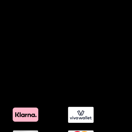
Όροι Παραχώρησης Video
Πολιτική Απορρήτου Chatbots
Πολιτική Χρήσης Τεχνητής Νοημοσύνης
Προϊόντα Φιλικά προς το Περιβάλλον
Πολιτική Εκπτώσεων και Προσφορών
Όροι Affiliate Συνδέσμων & Προωθητικού Υλικού
Πολιτική Διαφημιστικής Διαφάνειας
Όροι Προγράμματος Επιβράβευσης