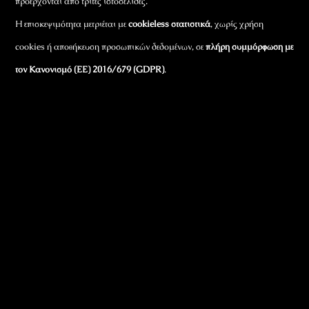
προέρχονται από τρίτες ιστοσελίδες.
Η επισκεψιμότητα μετριέται με
cookieless στατιστικά
, χωρίς χρήση
cookies ή αποθήκευση προσωπικών δεδομένων, σε
πλήρη συμμόρφωση με
τον Κανονισμό (ΕΕ) 2016/679 (GDPR)
.
Εταιρικά Στοιχεία
Πώς Λειτουργεί
Πολιτική Απορρήτου & Cookies
Πολιτική Πλουραλισμού και Διαφάνειας
Όροι Χρήσης και Πολιτική Λειτουργίας
Όροι Αγορών, Αποστολών & Επιστροφών
Όροι Συμμετοχής σε Παιχνίδια & Διαγωνισμούς