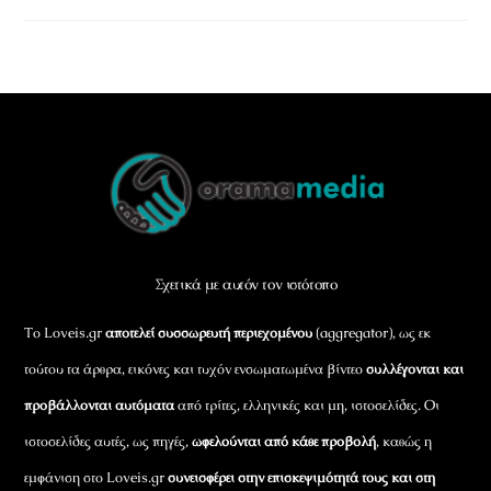
Back
To
Top
Σχετικά με αυτόν τον ιστότοπο
Το Loveis.gr
αποτελεί συσσωρευτή περιεχομένου
(aggregator), ως εκ
τούτου τα άρθρα, εικόνες και τυχόν ενσωματωμένα βίντεο
συλλέγονται και
προβάλλονται αυτόματα
από τρίτες, ελληνικές και μη, ιστοσελίδες. Οι
ιστοσελίδες αυτές, ως πηγές,
ωφελούνται από κάθε προβολή
, καθώς η
εμφάνιση στο Loveis.gr
συνεισφέρει στην επισκεψιμότητά τους και στη