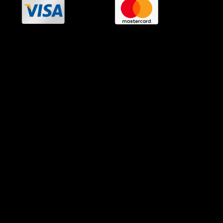
OramaMedia Network
Agrotikes.gr
Politikes.gr
Athlitikes.gr
Texnologika.gr
AutoMotoPlus.gr
Thisishellas.gr
GnosiGiaOlous.gr
Topikanea.gr
GoneisPlus.gr
TourismosPlus.gr
Kultura.gr
TVnea.gr
Loatki.gr
Upnow.gr