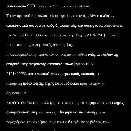
βαθμολογία SEO
(Google κ.λπ.) μέσω backlink κοκ.
Τα πνευματικά δικαιώματα κάθε άρθρου, εικόνας ή βίντεο
ανήκουν
αποκλειστικά στους αρχικούς δημιουργούς και φορείς τους
, σύμφωνα με
τον Νόμο 2121/1993 και την Ευρωπαϊκή Οδηγία 2019/790 (ΕΕ) περί
προστασίας της πνευματικής ιδιοκτησίας.
Η αναδημοσίευση περιεχομένου πραγματοποιείται
εντός των ορίων της
επιτρεπόμενης παράθεσης αποσπασμάτων
(άρθρο 19 Ν.
2121/1993),
αποκλειστικά για ενημερωτικούς σκοπούς
, με
αυτόματη
εμφάνιση της πηγής και συνδέσμου
προς το αρχικό
δημοσίευμα.
Επειδή η διαδικασία συλλογής και εμφάνισης περιεχομένου είναι
πλήρως
αυτοματοποιημένη
, το Loveis.gr
δεν φέρει καμία ευθύνη
για το
περιεχόμενο, την ακρίβεια, τις απόψεις ή τυχόν παραβιάσεις που