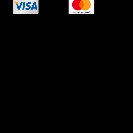
OramaMedia Network
Agrotikes.gr
Politikes.gr
Athlitikes.gr
Texnologika.gr
AutoMotoPlus.gr
Thisishellas.gr
GnosiGiaOlous.gr
Topikanea.gr
GoneisPlus.gr
TourismosPlus.gr
Kultura.gr
TVnea.gr
Loatki.gr
Upnow.gr