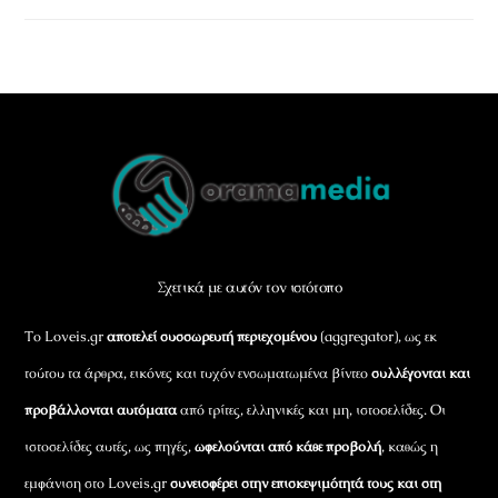
Back
To
Top
Σχετικά με αυτόν τον ιστότοπο
Το Loveis.gr
αποτελεί συσσωρευτή περιεχομένου
(aggregator), ως εκ
τούτου τα άρθρα, εικόνες και τυχόν ενσωματωμένα βίντεο
συλλέγονται και
προβάλλονται αυτόματα
από τρίτες, ελληνικές και μη, ιστοσελίδες. Οι
ιστοσελίδες αυτές, ως πηγές,
ωφελούνται από κάθε προβολή
, καθώς η
εμφάνιση στο Loveis.gr
συνεισφέρει στην επισκεψιμότητά τους και στη