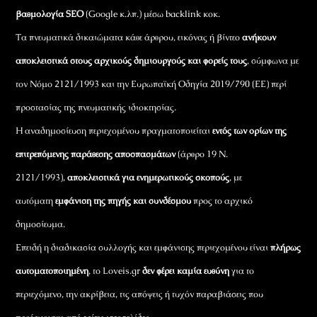
βαθμολογία SEO
(Google κ.λπ.) μέσω backlink κοκ.
Τα πνευματικά δικαιώματα κάθε άρθρου, εικόνας ή βίντεο
ανήκουν
αποκλειστικά στους αρχικούς δημιουργούς και φορείς τους
, σύμφωνα με
τον Νόμο 2121/1993 και την Ευρωπαϊκή Οδηγία 2019/790 (ΕΕ) περί
προστασίας της πνευματικής ιδιοκτησίας.
Η αναδημοσίευση περιεχομένου πραγματοποιείται
εντός των ορίων της
επιτρεπόμενης παράθεσης αποσπασμάτων
(άρθρο 19 Ν.
2121/1993),
αποκλειστικά για ενημερωτικούς σκοπούς
, με
αυτόματη
εμφάνιση της πηγής και συνδέσμου
προς το αρχικό
δημοσίευμα.
Επειδή η διαδικασία συλλογής και εμφάνισης περιεχομένου είναι
πλήρως
αυτοματοποιημένη
, το Loveis.gr
δεν φέρει καμία ευθύνη
για το
περιεχόμενο, την ακρίβεια, τις απόψεις ή τυχόν παραβιάσεις που