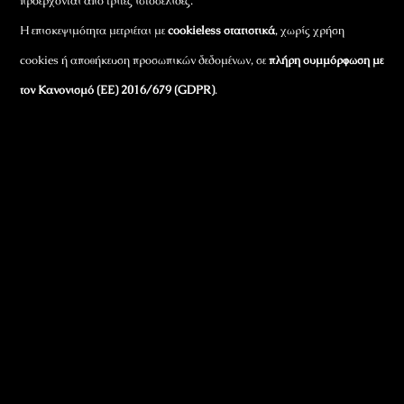
προέρχονται από τρίτες ιστοσελίδες.
Η επισκεψιμότητα μετριέται με
cookieless στατιστικά
, χωρίς χρήση
cookies ή αποθήκευση προσωπικών δεδομένων, σε
πλήρη συμμόρφωση με
τον Κανονισμό (ΕΕ) 2016/679 (GDPR)
.
Εταιρικά Στοιχεία
Πώς Λειτουργεί
Πολιτική Απορρήτου & Cookies
Πολιτική Πλουραλισμού και Διαφάνειας
Όροι Χρήσης και Πολιτική Λειτουργίας
Όροι Αγορών, Αποστολών & Επιστροφών
Όροι Συμμετοχής σε Παιχνίδια & Διαγωνισμούς