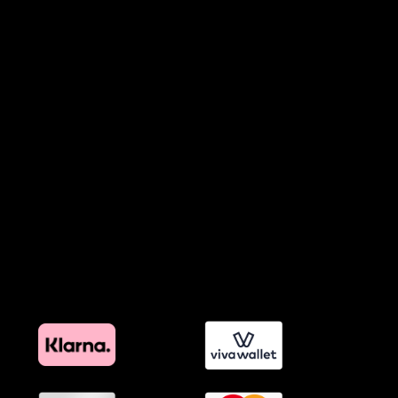
Όροι Παραχώρησης Video
Πολιτική Απορρήτου Chatbots
Πολιτική Χρήσης Τεχνητής Νοημοσύνης
Προϊόντα Φιλικά προς το Περιβάλλον
Πολιτική Εκπτώσεων και Προσφορών
Όροι Affiliate Συνδέσμων & Προωθητικού Υλικού
Πολιτική Διαφημιστικής Διαφάνειας
Όροι Προγράμματος Επιβράβευσης