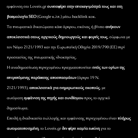
εμφάνιση στο Loveis.gr
συνεισφέρει στην επισκεψιμότητά τους και στη
βαθμολογία SEO
(Google κ.λπ.) μέσω backlink κοκ.
Τα πνευματικά δικαιώματα κάθε άρθρου, εικόνας ή βίντεο
ανήκουν
αποκλειστικά στους αρχικούς δημιουργούς και φορείς τους
, σύμφωνα με
τον Νόμο 2121/1993 και την Ευρωπαϊκή Οδηγία 2019/790 (ΕΕ) περί
προστασίας της πνευματικής ιδιοκτησίας.
Η αναδημοσίευση περιεχομένου πραγματοποιείται
εντός των ορίων της
επιτρεπόμενης παράθεσης αποσπασμάτων
(άρθρο 19 Ν.
2121/1993),
αποκλειστικά για ενημερωτικούς σκοπούς
, με
αυτόματη
εμφάνιση της πηγής και συνδέσμου
προς το αρχικό
δημοσίευμα.
Επειδή η διαδικασία συλλογής και εμφάνισης περιεχομένου είναι
πλήρως
αυτοματοποιημένη
, το Loveis.gr
δεν φέρει καμία ευθύνη
για το