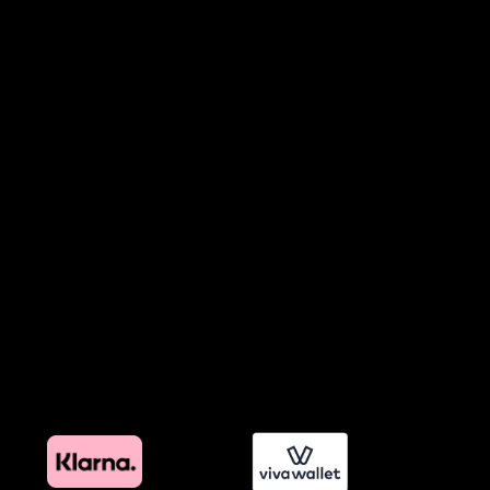
Όροι Συμμετοχής σε Παιχνίδια & Διαγωνισμούς
Όροι Παραχώρησης Video
Πολιτική Απορρήτου Chatbots
Πολιτική Χρήσης Τεχνητής Νοημοσύνης
Προϊόντα Φιλικά προς το Περιβάλλον
Πολιτική Εκπτώσεων και Προσφορών
Όροι Affiliate Συνδέσμων & Προωθητικού Υλικού
Πολιτική Διαφημιστικής Διαφάνειας
Όροι Προγράμματος Επιβράβευσης