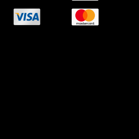
OramaMedia Network
Agrotikes.gr
Politikes.gr
Athlitikes.gr
Texnologika.gr
AutoMotoPlus.gr
Thisishellas.gr
GnosiGiaOlous.gr
Topikanea.gr
GoneisPlus.gr
TourismosPlus.gr
Kultura.gr
TVnea.gr
Loatki.gr
Upnow.gr