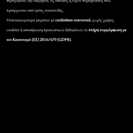
περιεχόμενο, την ακρίβεια, τις απόψεις ή τυχόν παραβιάσεις που
προέρχονται από τρίτες ιστοσελίδες.
Η επισκεψιμότητα μετριέται με
cookieless στατιστικά
, χωρίς χρήση
cookies ή αποθήκευση προσωπικών δεδομένων, σε
πλήρη συμμόρφωση με
τον Κανονισμό (ΕΕ) 2016/679 (GDPR)
.
Εταιρικά Στοιχεία
Πώς Λειτουργεί
Πολιτική Απορρήτου & Cookies
Πολιτική Πλουραλισμού και Διαφάνειας
Όροι Χρήσης και Πολιτική Λειτουργίας
Όροι Αγορών, Αποστολών & Επιστροφών