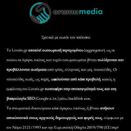
Back
To
Top
Σχετικά με αυτόν τον ιστότοπο
Το Loveis.gr
αποτελεί συσσωρευτή περιεχομένου
(aggregator), ως εκ
τούτου τα άρθρα, εικόνες και τυχόν ενσωματωμένα βίντεο
συλλέγονται και
προβάλλονται αυτόματα
από τρίτες, ελληνικές και μη, ιστοσελίδες. Οι
ιστοσελίδες αυτές, ως πηγές,
ωφελούνται από κάθε προβολή
, καθώς η
εμφάνιση στο Loveis.gr
συνεισφέρει στην επισκεψιμότητά τους και στη
βαθμολογία SEO
(Google κ.λπ.) μέσω backlink κοκ.
Τα πνευματικά δικαιώματα κάθε άρθρου, εικόνας ή βίντεο
ανήκουν
αποκλειστικά στους αρχικούς δημιουργούς και φορείς τους
, σύμφωνα με
τον Νόμο 2121/1993 και την Ευρωπαϊκή Οδηγία 2019/790 (ΕΕ) περί