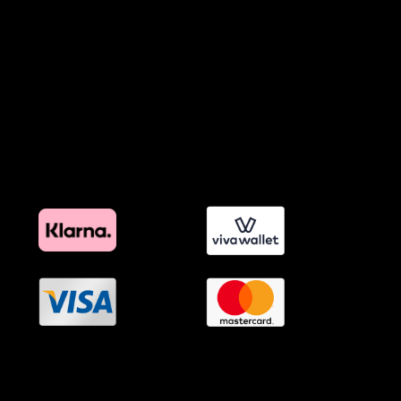
Προϊόντα Φιλικά προς το Περιβάλλον
Πολιτική Εκπτώσεων και Προσφορών
Όροι Affiliate Συνδέσμων & Προωθητικού Υλικού
Πολιτική Διαφημιστικής Διαφάνειας
Όροι Προγράμματος Επιβράβευσης
OramaMedia Network