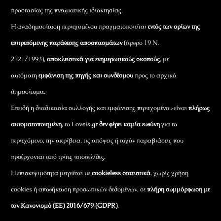
προστασίας της πνευματικής ιδιοκτησίας.
Η αναδημοσίευση περιεχομένου πραγματοποιείται
εντός των ορίων της
επιτρεπόμενης παράθεσης αποσπασμάτων
(άρθρο 19 Ν.
2121/1993),
αποκλειστικά για ενημερωτικούς σκοπούς
, με
αυτόματη
εμφάνιση της πηγής και συνδέσμου
προς το αρχικό
δημοσίευμα.
Επειδή η διαδικασία συλλογής και εμφάνισης περιεχομένου είναι
πλήρως
αυτοματοποιημένη
, το Loveis.gr
δεν φέρει καμία ευθύνη
για το
περιεχόμενο, την ακρίβεια, τις απόψεις ή τυχόν παραβιάσεις που
προέρχονται από τρίτες ιστοσελίδες.
Η επισκεψιμότητα μετριέται με
cookieless στατιστικά
, χωρίς χρήση
cookies ή αποθήκευση προσωπικών δεδομένων, σε
πλήρη συμμόρφωση με
τον Κανονισμό (ΕΕ) 2016/679 (GDPR)
.