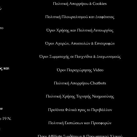
Πολιτική Απορρήτου & Cookies
ς,
Πολιτική Πλουραλισμού και Διαφάνειας
το
Όροι Χρήσης και Πολιτική Λειτουργίας
Όροι Αγορών, Αποστολών & Επιστροφών
Όροι Συμμετοχής σε Παιχνίδια & Διαγωνισμούς
ς και
Όροι Παραχώρησης Video
Πολιτική Απορρήτου Chatbots
Πολιτική Χρήσης Τεχνητής Νοημοσύνης
ων
Προϊόντα Φιλικά προς το Περιβάλλον
ο 19 Ν.
Πολιτική Εκπτώσεων και Προσφορών
ε
Όροι Affiliate Συνδέσμων & Προωθητικού Υλικού