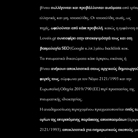
βίντεο
συλλέγονται και προβάλλονται αυτόματα
από τρίτε
ελληνικές και μη, ιστοσελίδες. Οι ιστοσελίδες αυτές, ως
πηγές,
ωφελούνται από κάθε προβολή
, καθώς η εμφάνιση σ
Loveis.gr
συνεισφέρει στην επισκεψιμότητά τους και στη
βαθμολογία SEO
(Google κ.λπ.) μέσω backlink κοκ.
Τα πνευματικά δικαιώματα κάθε άρθρου, εικόνας ή
βίντεο
ανήκουν αποκλειστικά στους αρχικούς δημιουργού
φορείς τους
, σύμφωνα με τον Νόμο 2121/1993 και την
Ευρωπαϊκή Οδηγία 2019/790 (ΕΕ) περί προστασίας της
πνευματικής ιδιοκτησίας.
Η αναδημοσίευση περιεχομένου πραγματοποιείται
εντός τ
ορίων της επιτρεπόμενης παράθεσης αποσπασμάτων
(άρθρ
2121/1993),
αποκλειστικά για ενημερωτικούς σκοπούς
, μ