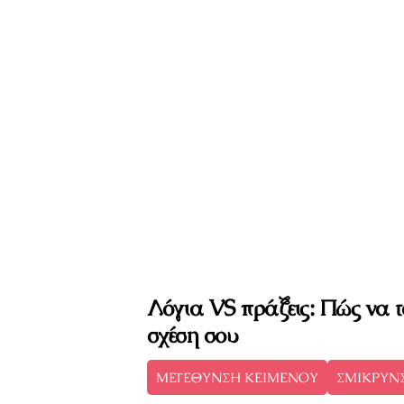
Λόγια VS πράξεις: Πώς να τ
σχέση σου
ΜΕΓΕΘΥΝΣΗ ΚΕΙΜΕΝΟΥ
ΣΜΙΚΡΥΝ