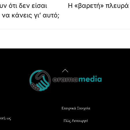
ν ότι δεν είσαι
Η «βαρετή» πλευρά 
να κάνεις γι’ αυτό;
Back
To
Top
Εταιρικά Στοιχεία
or), ως
Πώς Λειτουργεί