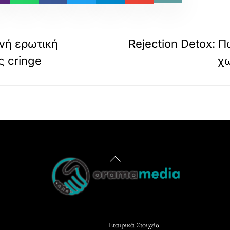
νή ερωτική
Rejection Detox: 
ς cringe
χω
Back
To
Top
Εταιρικά Στοιχεία