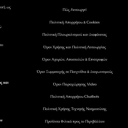
or), ως
Πώς Λειτουργεί
Πολιτική Απορρήτου & Cookies
ς,
Πολιτική Πλουραλισμού και Διαφάνειας
το
Όροι Χρήσης και Πολιτική Λειτουργίας
Όροι Αγορών, Αποστολών & Επιστροφών
Όροι Συμμετοχής σε Παιχνίδια & Διαγωνισμούς
ς και
Όροι Παραχώρησης Video
Πολιτική Απορρήτου Chatbots
Πολιτική Χρήσης Τεχνητής Νοημοσύνης
ων
Προϊόντα Φιλικά προς το Περιβάλλον