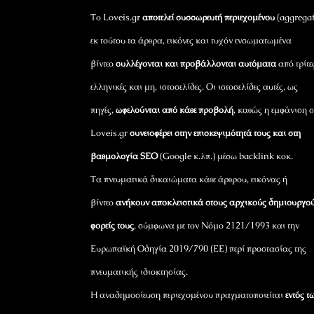
Το Loveis.gr
αποτελεί συσσωρευτή περιεχομένου
(aggregat
εκ τούτου τα άρθρα, εικόνες και τυχόν ενσωματωμένα
βίντεο
συλλέγονται και προβάλλονται αυτόματα
από τρίτε
ελληνικές και μη, ιστοσελίδες. Οι ιστοσελίδες αυτές, ως
πηγές,
ωφελούνται από κάθε προβολή
, καθώς η εμφάνιση σ
Loveis.gr
συνεισφέρει στην επισκεψιμότητά τους και στη
βαθμολογία SEO
(Google κ.λπ.) μέσω backlink κοκ.
Τα πνευματικά δικαιώματα κάθε άρθρου, εικόνας ή
βίντεο
ανήκουν αποκλειστικά στους αρχικούς δημιουργού
φορείς τους
, σύμφωνα με τον Νόμο 2121/1993 και την
Ευρωπαϊκή Οδηγία 2019/790 (ΕΕ) περί προστασίας της
πνευματικής ιδιοκτησίας.
Η αναδημοσίευση περιεχομένου πραγματοποιείται
εντός τ