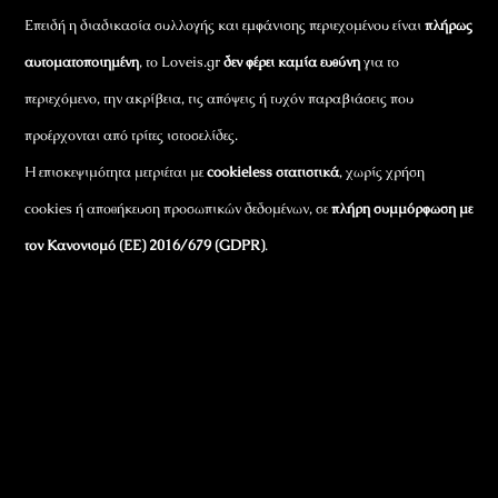
Επειδή η διαδικασία συλλογής και εμφάνισης περιεχομένου είναι
πλήρως
αυτοματοποιημένη
, το Loveis.gr
δεν φέρει καμία ευθύνη
για το
περιεχόμενο, την ακρίβεια, τις απόψεις ή τυχόν παραβιάσεις που
προέρχονται από τρίτες ιστοσελίδες.
Η επισκεψιμότητα μετριέται με
cookieless στατιστικά
, χωρίς χρήση
cookies ή αποθήκευση προσωπικών δεδομένων, σε
πλήρη συμμόρφωση με
τον Κανονισμό (ΕΕ) 2016/679 (GDPR)
.
Εταιρικά Στοιχεία
Πώς Λειτουργεί
Πολιτική Απορρήτου & Cookies
Πολιτική Πλουραλισμού και Διαφάνειας