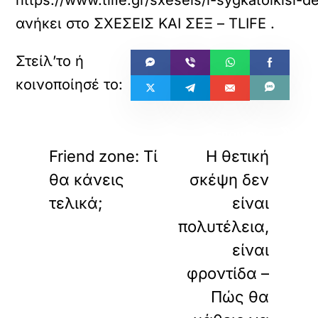
https://www.tlife.gr/sxeseis/i-sygkatoikisi-
ανήκει στο
ΣΧΕΣΕΙΣ ΚΑΙ ΣΕΞ – TLIFE
.
«
»
ΠΡΟΗΓΟΥΜΕΝΟ
ΕΠΟΜΕΝΟ
Friend zone: Τί
Η θετική
θα κάνεις
σκέψη δεν
τελικά;
είναι
πολυτέλεια,
είναι
φροντίδα –
Πώς θα