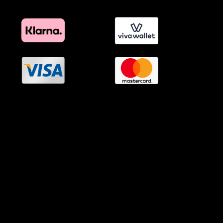
OramaMedia Network
Agrotikes.gr
Politikes.gr
Athlitikes.gr
Texnologika.gr
AutoMotoPlus.gr
Thisishellas.gr
GnosiGiaOlous.gr
Topikanea.gr
GoneisPlus.gr
TourismosPlus.gr