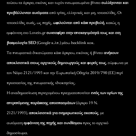
τούτου τα άρθρα, εικόνες και τυχόν ενσωματωμένα βίντεο
συλλέγονται και
προβάλλονται αυτόματα
από τρίτες, ελληνικές και μη, ιστοσελίδες. Οι
ιστοσελίδες αυτές, ως πηγές,
ωφελούνται από κάθε προβολή
, καθώς η
εμφάνιση στο Loveis.gr
συνεισφέρει στην επισκεψιμότητά τους και στη
βαθμολογία SEO
(Google κ.λπ.) μέσω backlink κοκ.
Τα πνευματικά δικαιώματα κάθε άρθρου, εικόνας ή βίντεο
ανήκουν
αποκλειστικά στους αρχικούς δημιουργούς και φορείς τους
, σύμφωνα με
τον Νόμο 2121/1993 και την Ευρωπαϊκή Οδηγία 2019/790 (ΕΕ) περί
προστασίας της πνευματικής ιδιοκτησίας.
Η αναδημοσίευση περιεχομένου πραγματοποιείται
εντός των ορίων της
επιτρεπόμενης παράθεσης αποσπασμάτων
(άρθρο 19 Ν.
2121/1993),
αποκλειστικά για ενημερωτικούς σκοπούς
, με
αυτόματη
εμφάνιση της πηγής και συνδέσμου
προς το αρχικό
δημοσίευμα.