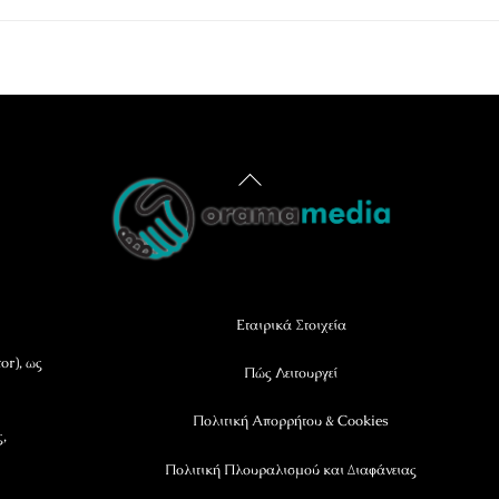
Back
To
Top
Εταιρικά Στοιχεία
or), ως
Πώς Λειτουργεί
Πολιτική Απορρήτου & Cookies
ς,
Πολιτική Πλουραλισμού και Διαφάνειας