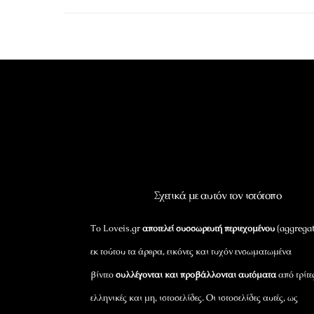
Σχετικά με αυτόν τον ιστότοπο
Το Loveis.gr
αποτελεί συσσωρευτή περιεχομένου
(aggregat
εκ τούτου τα άρθρα, εικόνες και τυχόν ενσωματωμένα
βίντεο
συλλέγονται και προβάλλονται αυτόματα
από τρίτε
ελληνικές και μη, ιστοσελίδες. Οι ιστοσελίδες αυτές, ως