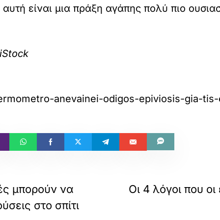
αυτή είναι μια πράξη αγάπης πολύ πιο ουσια
iStock
thermometro-anevainei-odigos-epiviosis-gia-tis
πές μπορούν να
Οι 4 λόγοι που ο
ύσεις στο σπίτι