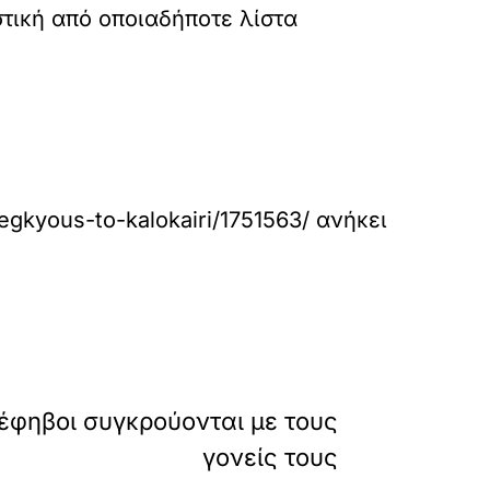
στική από οποιαδήποτε λίστα
-egkyous-to-kalokairi/1751563/
ανήκει
»
ΕΠΟΜΕΝΟ
ι έφηβοι συγκρούονται με τους
γονείς τους