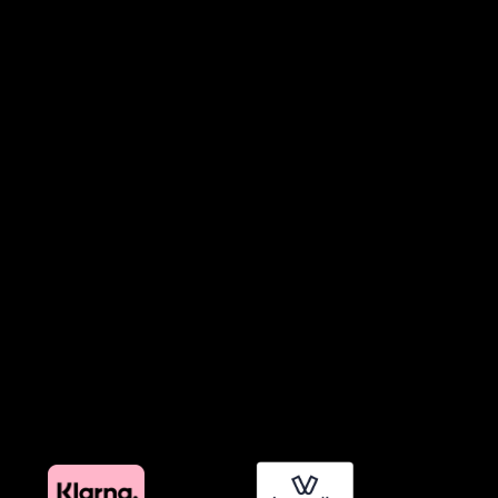
Όροι Συμμετοχής σε Παιχνίδια & Διαγωνισμούς
Όροι Παραχώρησης Video
Πολιτική Απορρήτου Chatbots
Πολιτική Χρήσης Τεχνητής Νοημοσύνης
Προϊόντα Φιλικά προς το Περιβάλλον
Πολιτική Εκπτώσεων και Προσφορών
Όροι Affiliate Συνδέσμων & Προωθητικού Υλικού
Πολιτική Διαφημιστικής Διαφάνειας
Όροι Προγράμματος Επιβράβευσης