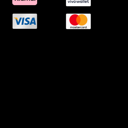
OramaMedia Network
Agrotikes.gr
Politikes.gr
Athlitikes.gr
Texnologika.gr
AutoMotoPlus.gr
Thisishellas.gr
GnosiGiaOlous.gr
Topikanea.gr
GoneisPlus.gr
TourismosPlus.gr
Kultura.gr
TVnea.gr