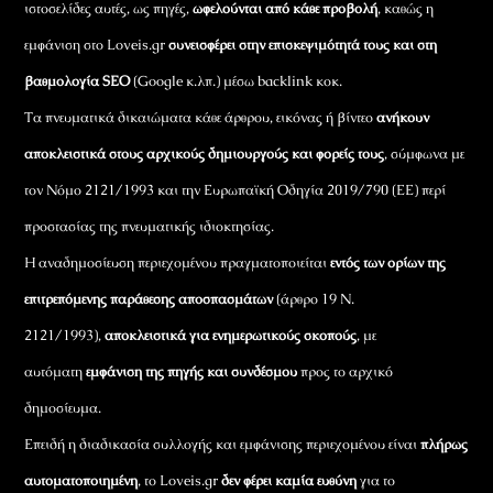
ιστοσελίδες αυτές, ως πηγές,
ωφελούνται από κάθε προβολή
, καθώς η
εμφάνιση στο Loveis.gr
συνεισφέρει στην επισκεψιμότητά τους και στη
βαθμολογία SEO
(Google κ.λπ.) μέσω backlink κοκ.
Τα πνευματικά δικαιώματα κάθε άρθρου, εικόνας ή βίντεο
ανήκουν
αποκλειστικά στους αρχικούς δημιουργούς και φορείς τους
, σύμφωνα με
τον Νόμο 2121/1993 και την Ευρωπαϊκή Οδηγία 2019/790 (ΕΕ) περί
προστασίας της πνευματικής ιδιοκτησίας.
Η αναδημοσίευση περιεχομένου πραγματοποιείται
εντός των ορίων της
επιτρεπόμενης παράθεσης αποσπασμάτων
(άρθρο 19 Ν.
2121/1993),
αποκλειστικά για ενημερωτικούς σκοπούς
, με
αυτόματη
εμφάνιση της πηγής και συνδέσμου
προς το αρχικό
δημοσίευμα.
Επειδή η διαδικασία συλλογής και εμφάνισης περιεχομένου είναι
πλήρως
αυτοματοποιημένη
, το Loveis.gr
δεν φέρει καμία ευθύνη
για το