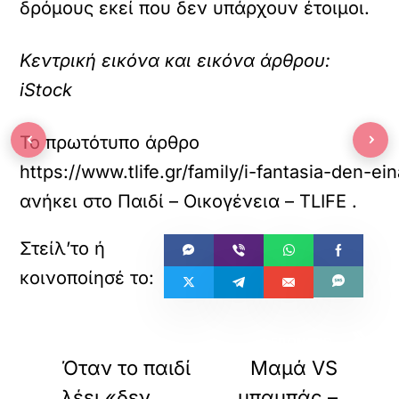
δρόμους εκεί που δεν υπάρχουν έτοιμοι.
Κεντρική εικόνα και εικόνα άρθρου:
iStock
‹
›
Το πρωτότυπο άρθρο
https://www.tlife.gr/family/i-fantasia-den-ei
ανήκει στο
Παιδί – Οικογένεια – TLIFE
.
«
»
ΠΡΟΗΓΟΥΜΕΝΟ
ΕΠΟΜΕΝΟ
Όταν το παιδί
Μαμά VS
λέει «δεν
μπαμπάς –