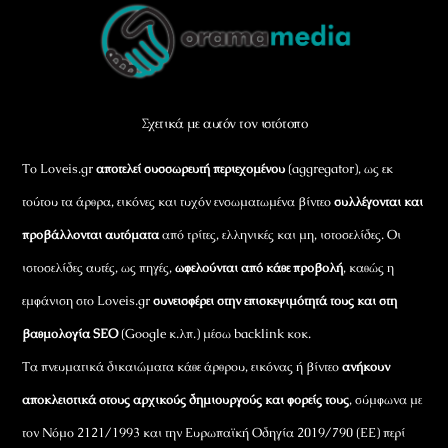
Back
To
Top
Σχετικά με αυτόν τον ιστότοπο
Το Loveis.gr
αποτελεί συσσωρευτή περιεχομένου
(aggregator), ως εκ
τούτου τα άρθρα, εικόνες και τυχόν ενσωματωμένα βίντεο
συλλέγονται και
προβάλλονται αυτόματα
από τρίτες, ελληνικές και μη, ιστοσελίδες. Οι
ιστοσελίδες αυτές, ως πηγές,
ωφελούνται από κάθε προβολή
, καθώς η
εμφάνιση στο Loveis.gr
συνεισφέρει στην επισκεψιμότητά τους και στη
βαθμολογία SEO
(Google κ.λπ.) μέσω backlink κοκ.
Τα πνευματικά δικαιώματα κάθε άρθρου, εικόνας ή βίντεο
ανήκουν
αποκλειστικά στους αρχικούς δημιουργούς και φορείς τους
, σύμφωνα με
τον Νόμο 2121/1993 και την Ευρωπαϊκή Οδηγία 2019/790 (ΕΕ) περί