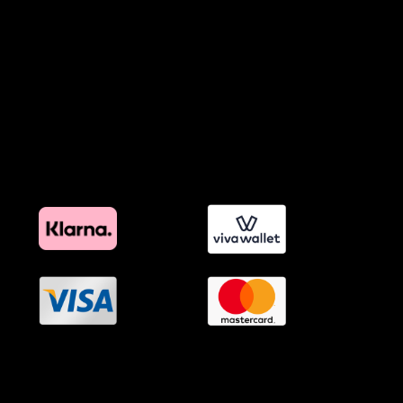
Προϊόντα Φιλικά προς το Περιβάλλον
Πολιτική Εκπτώσεων και Προσφορών
Όροι Affiliate Συνδέσμων & Προωθητικού Υλικού
Πολιτική Διαφημιστικής Διαφάνειας
Όροι Προγράμματος Επιβράβευσης
OramaMedia Network