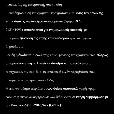
προστασίας της πνευματικής ιδιοκτησίας.
Η αναδημοσίευση περιεχομένου πραγματοποιείται
εντός των ορίων της
επιτρεπόμενης παράθεσης αποσπασμάτων
(άρθρο 19 Ν.
2121/1993),
αποκλειστικά για ενημερωτικούς σκοπούς
, με
αυτόματη
εμφάνιση της πηγής και συνδέσμου
προς το αρχικό
δημοσίευμα.
Επειδή η διαδικασία συλλογής και εμφάνισης περιεχομένου είναι
πλήρως
αυτοματοποιημένη
, το Loveis.gr
δεν φέρει καμία ευθύνη
για το
περιεχόμενο, την ακρίβεια, τις απόψεις ή τυχόν παραβιάσεις που
προέρχονται από τρίτες ιστοσελίδες.
Η επισκεψιμότητα μετριέται με
cookieless στατιστικά
, χωρίς χρήση
cookies ή αποθήκευση προσωπικών δεδομένων, σε
πλήρη συμμόρφωση με
τον Κανονισμό (ΕΕ) 2016/679 (GDPR)
.