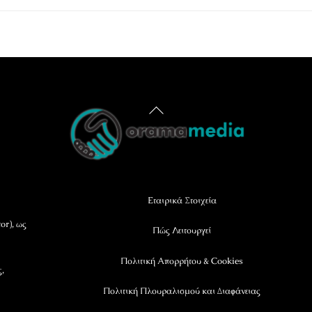
Back
To
Top
Εταιρικά Στοιχεία
or), ως
Πώς Λειτουργεί
Πολιτική Απορρήτου & Cookies
ς,
Πολιτική Πλουραλισμού και Διαφάνειας