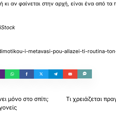
κή κι αν φαίνεται στην αρχή, είναι ένα από τα
iStock
u-dimotikou-i-metavasi-pou-allazei-ti-routina-to
ει μόνο στο σπίτι;
Τι χρειάζεται πραγ
γονείς