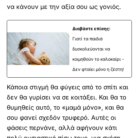
να κάνουν με την αξία σου ως γονιός.
Διαβάστε επίσης:
Γιατί τα παιδιά
δυσκολεύονται να
κοιμηθούν το καλοκαίρι -
Δεν φταίει μόνο η ζέστη!
Κάποια στιγμή θα φύγεις από το σπίτι και
δεν θα γυρίσει να σε κοιτάξει. Και θα το
θυμηθείς αυτό, το «μαμά μόνο», και θα
σου φανεί σχεδόν τρυφερό. Αυτές οι
φάσεις περνάνε, αλλά αφήνουν κάτι
πολύ ουσιαστικό πίσω τους, μια σχέση