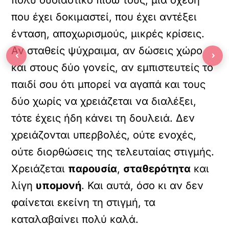
που έχει δοκιμαστεί, που έχει αντέξει
ένταση, αποχωρισμούς, μικρές κρίσεις.
Αν σταθείς ψύχραιμα, αν δώσεις χώρο
‹
›
και στους δύο γονείς, αν εμπιστευτείς το
παιδί σου ότι μπορεί να αγαπά και τους
δύο χωρίς να χρειάζεται να διαλέξει,
τότε έχεις ήδη κάνει τη δουλειά. Δεν
χρειάζονται υπερβολές, ούτε ενοχές,
ούτε διορθώσεις της τελευταίας στιγμής.
Χρειάζεται
παρουσία
,
σταθερότητα
και
λίγη
υπομονή
. Και αυτά, όσο κι αν δεν
φαίνεται εκείνη τη στιγμή, τα
καταλαβαίνει πολύ καλά.