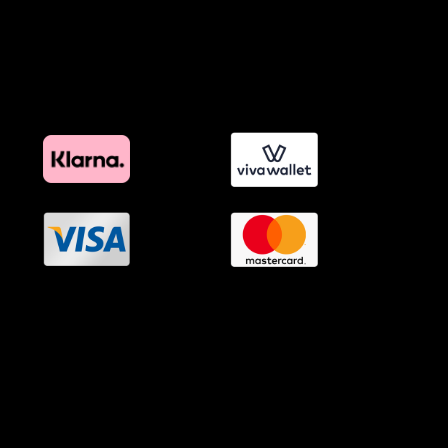
Όροι Affiliate Συνδέσμων & Προωθητικού Υλικού
Πολιτική Διαφημιστικής Διαφάνειας
Όροι Προγράμματος Επιβράβευσης
OramaMedia Network
Agrotikes.gr
Politikes.gr
Athlitikes.gr
Texnologika.gr