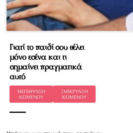
Γιατί το παιδί σου θέλει
μόνο εσένα και τι
σημαίνει πραγματικά
αυτό
ΜΕΓΕΘΥΝΣΗ
ΣΜΙΚΡΥΝΣΗ
ΚΕΙΜΕΝΟΥ
ΚΕΙΜΕΝΟΥ