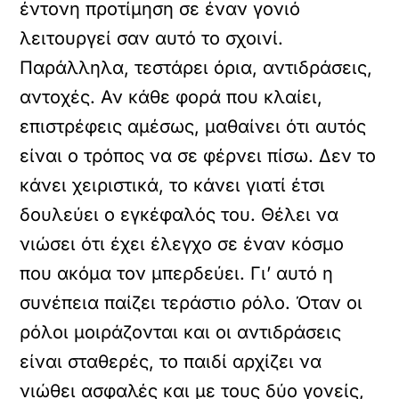
έντονη προτίμηση σε έναν γονιό
λειτουργεί σαν αυτό το σχοινί.
Παράλληλα, τεστάρει όρια, αντιδράσεις,
αντοχές. Αν κάθε φορά που κλαίει,
επιστρέφεις αμέσως, μαθαίνει ότι αυτός
είναι ο τρόπος να σε φέρνει πίσω. Δεν το
κάνει χειριστικά, το κάνει γιατί έτσι
δουλεύει ο εγκέφαλός του. Θέλει να
νιώσει ότι έχει έλεγχο σε έναν κόσμο
που ακόμα τον μπερδεύει. Γι’ αυτό η
συνέπεια παίζει τεράστιο ρόλο. Όταν οι
ρόλοι μοιράζονται και οι αντιδράσεις
είναι σταθερές, το παιδί αρχίζει να
νιώθει ασφαλές και με τους δύο γονείς,