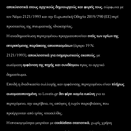
αποκλειστικά στους αρχικούς δημιουργούς και φορείς τους
, σύμφωνα με
τον Νόμο 2121/1993 και την Ευρωπαϊκή Οδηγία 2019/790 (ΕΕ) περί
προστασίας της πνευματικής ιδιοκτησίας.
Η αναδημοσίευση περιεχομένου πραγματοποιείται
εντός των ορίων της
επιτρεπόμενης παράθεσης αποσπασμάτων
(άρθρο 19 Ν.
2121/1993),
αποκλειστικά για ενημερωτικούς σκοπούς
, με
αυτόματη
εμφάνιση της πηγής και συνδέσμου
προς το αρχικό
δημοσίευμα.
Επειδή η διαδικασία συλλογής και εμφάνισης περιεχομένου είναι
πλήρως
αυτοματοποιημένη
, το Loveis.gr
δεν φέρει καμία ευθύνη
για το
περιεχόμενο, την ακρίβεια, τις απόψεις ή τυχόν παραβιάσεις που
προέρχονται από τρίτες ιστοσελίδες.
Η επισκεψιμότητα μετριέται με
cookieless στατιστικά
, χωρίς χρήση