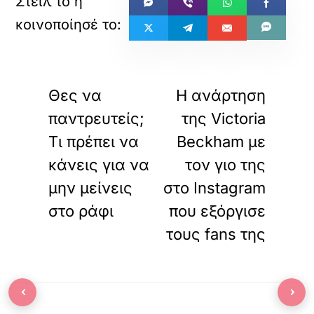
«
»
ΠΡΟΗΓΟΥΜΕΝΟ
ΕΠΟΜΕΝΟ
Θες να
Η ανάρτηση
παντρευτείς;
της Victoria
Τι πρέπει να
Beckham με
κάνεις για να
τον γιo της
μην μείνεις
στο Instagram
στο ράφι
που εξόργισε
τους fans της
‹
›