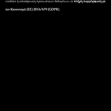
cookies ή αποθήκευση προσωπικών δεδομένων, σε
πλήρη συμμόρφωση με
τον Κανονισμό (ΕΕ) 2016/679 (GDPR)
.
Εταιρικά Στοιχεία
Πώς Λειτουργεί
Πολιτική Απορρήτου & Cookies
Πολιτική Πλουραλισμού και Διαφάνειας
Όροι Χρήσης και Πολιτική Λειτουργίας
Όροι Αγορών, Αποστολών & Επιστροφών
Όροι Συμμετοχής σε Παιχνίδια & Διαγωνισμούς
Όροι Παραχώρησης Video
Πολιτική Απορρήτου Chatbots