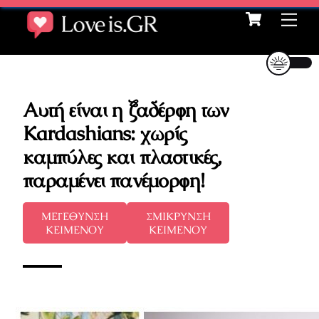
Cart
Skip
Me
to
content
Αυτή είναι η ξαδέρφη των
Kardashians: χωρίς
καμπύλες και πλαστικές,
παραμένει πανέμορφη!
ΜΕΓΕΘΥΝΣΗ
ΣΜΙΚΡΥΝΣΗ
ΚΕΙΜΕΝΟΥ
ΚΕΙΜΕΝΟΥ