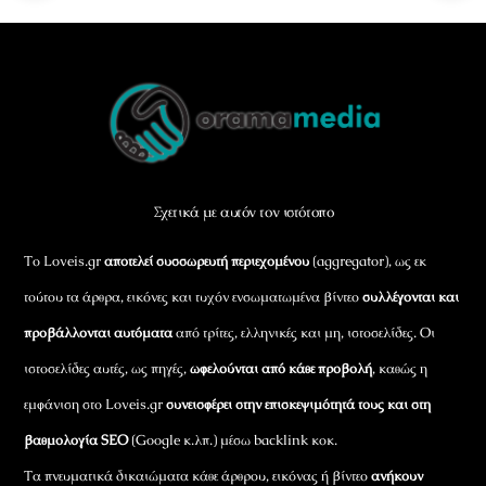
Back
To
Top
Σχετικά με αυτόν τον ιστότοπο
Το Loveis.gr
αποτελεί συσσωρευτή περιεχομένου
(aggregator), ως εκ
τούτου τα άρθρα, εικόνες και τυχόν ενσωματωμένα βίντεο
συλλέγονται και
προβάλλονται αυτόματα
από τρίτες, ελληνικές και μη, ιστοσελίδες. Οι
ιστοσελίδες αυτές, ως πηγές,
ωφελούνται από κάθε προβολή
, καθώς η
εμφάνιση στο Loveis.gr
συνεισφέρει στην επισκεψιμότητά τους και στη
βαθμολογία SEO
(Google κ.λπ.) μέσω backlink κοκ.
Τα πνευματικά δικαιώματα κάθε άρθρου, εικόνας ή βίντεο
ανήκουν