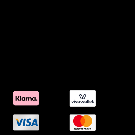
Πολιτική Χρήσης Τεχνητής Νοημοσύνης
Προϊόντα Φιλικά προς το Περιβάλλον
Πολιτική Εκπτώσεων και Προσφορών
Όροι Affiliate Συνδέσμων & Προωθητικού Υλικού
Πολιτική Διαφημιστικής Διαφάνειας
Όροι Προγράμματος Επιβράβευσης