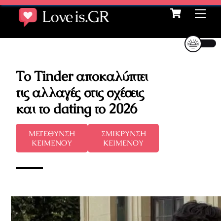
Cart
Skip
Me
to
content
Το Tinder αποκαλύπτει
τις αλλαγές στις σχέσεις
και το dating το 2026
ΜΕΓΕΘΥΝΣΗ
ΣΜΙΚΡΥΝΣΗ
ΚΕΙΜΕΝΟΥ
ΚΕΙΜΕΝΟΥ