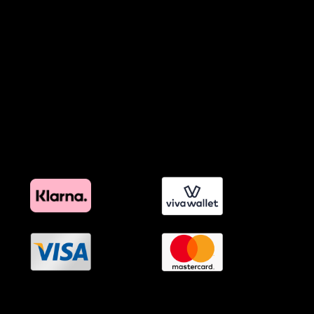
Προϊόντα Φιλικά προς το Περιβάλλον
Πολιτική Εκπτώσεων και Προσφορών
Όροι Affiliate Συνδέσμων & Προωθητικού Υλικού
Πολιτική Διαφημιστικής Διαφάνειας
Όροι Προγράμματος Επιβράβευσης
OramaMedia Network