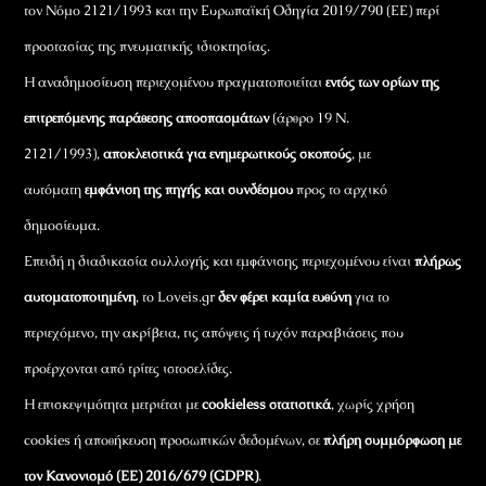
τον Νόμο 2121/1993 και την Ευρωπαϊκή Οδηγία 2019/790 (ΕΕ) περί
προστασίας της πνευματικής ιδιοκτησίας.
Η αναδημοσίευση περιεχομένου πραγματοποιείται
εντός των ορίων της
επιτρεπόμενης παράθεσης αποσπασμάτων
(άρθρο 19 Ν.
2121/1993),
αποκλειστικά για ενημερωτικούς σκοπούς
, με
αυτόματη
εμφάνιση της πηγής και συνδέσμου
προς το αρχικό
δημοσίευμα.
Επειδή η διαδικασία συλλογής και εμφάνισης περιεχομένου είναι
πλήρως
αυτοματοποιημένη
, το Loveis.gr
δεν φέρει καμία ευθύνη
για το
περιεχόμενο, την ακρίβεια, τις απόψεις ή τυχόν παραβιάσεις που
προέρχονται από τρίτες ιστοσελίδες.
Η επισκεψιμότητα μετριέται με
cookieless στατιστικά
, χωρίς χρήση
cookies ή αποθήκευση προσωπικών δεδομένων, σε
πλήρη συμμόρφωση με
τον Κανονισμό (ΕΕ) 2016/679 (GDPR)
.