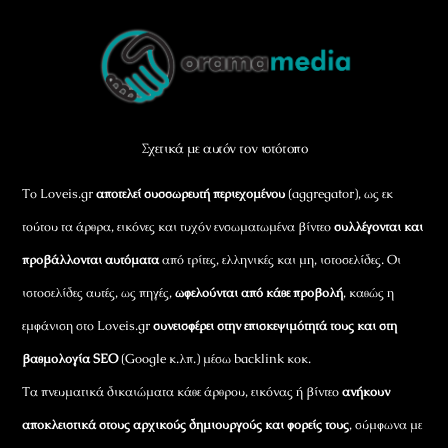
Back
To
Top
Σχετικά με αυτόν τον ιστότοπο
Το Loveis.gr
αποτελεί συσσωρευτή περιεχομένου
(aggregator), ως εκ
τούτου τα άρθρα, εικόνες και τυχόν ενσωματωμένα βίντεο
συλλέγονται και
προβάλλονται αυτόματα
από τρίτες, ελληνικές και μη, ιστοσελίδες. Οι
ιστοσελίδες αυτές, ως πηγές,
ωφελούνται από κάθε προβολή
, καθώς η
εμφάνιση στο Loveis.gr
συνεισφέρει στην επισκεψιμότητά τους και στη
βαθμολογία SEO
(Google κ.λπ.) μέσω backlink κοκ.
Τα πνευματικά δικαιώματα κάθε άρθρου, εικόνας ή βίντεο
ανήκουν
αποκλειστικά στους αρχικούς δημιουργούς και φορείς τους
, σύμφωνα με