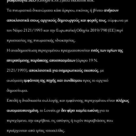
βαθμολογία SEO
(Google κ.λπ.) μέσω backlink κοκ.
Τα πνευματικά δικαιώματα κάθε άρθρου, εικόνας ή βίντεο
ανήκουν
αποκλειστικά στους αρχικούς δημιουργούς και φορείς τους
, σύμφωνα με
τον Νόμο 2121/1993 και την Ευρωπαϊκή Οδηγία 2019/790 (ΕΕ) περί
προστασίας της πνευματικής ιδιοκτησίας.
Η αναδημοσίευση περιεχομένου πραγματοποιείται
εντός των ορίων της
επιτρεπόμενης παράθεσης αποσπασμάτων
(άρθρο 19 Ν.
2121/1993),
αποκλειστικά για ενημερωτικούς σκοπούς
, με
αυτόματη
εμφάνιση της πηγής και συνδέσμου
προς το αρχικό
δημοσίευμα.
Επειδή η διαδικασία συλλογής και εμφάνισης περιεχομένου είναι
πλήρως
αυτοματοποιημένη
, το Loveis.gr
δεν φέρει καμία ευθύνη
για το
περιεχόμενο, την ακρίβεια, τις απόψεις ή τυχόν παραβιάσεις που
προέρχονται από τρίτες ιστοσελίδες.