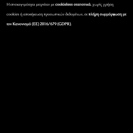
Η επισκεψιμότητα μετριέται με
cookieless στατιστικά
, χωρίς χρήση
cookies ή αποθήκευση προσωπικών δεδομένων, σε
πλήρη συμμόρφωση με
τον Κανονισμό (ΕΕ) 2016/679 (GDPR)
.
Εταιρικά Στοιχεία
Πώς Λειτουργεί
Πολιτική Απορρήτου & Cookies
Πολιτική Πλουραλισμού και Διαφάνειας
Όροι Χρήσης και Πολιτική Λειτουργίας
Όροι Αγορών, Αποστολών & Επιστροφών
Όροι Συμμετοχής σε Παιχνίδια & Διαγωνισμούς
Όροι Παραχώρησης Video