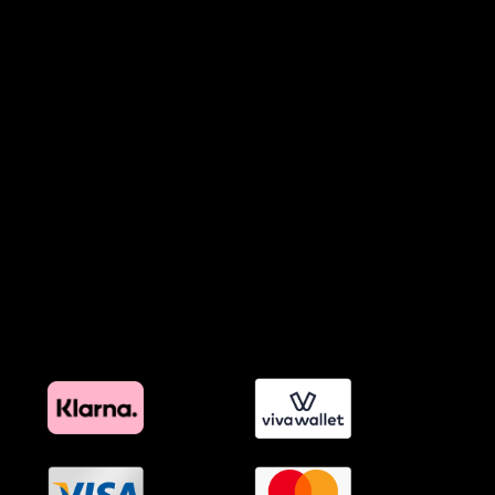
Πολιτική Απορρήτου Chatbots
Πολιτική Χρήσης Τεχνητής Νοημοσύνης
Προϊόντα Φιλικά προς το Περιβάλλον
Πολιτική Εκπτώσεων και Προσφορών
Όροι Affiliate Συνδέσμων & Προωθητικού Υλικού
Πολιτική Διαφημιστικής Διαφάνειας
Όροι Προγράμματος Επιβράβευσης