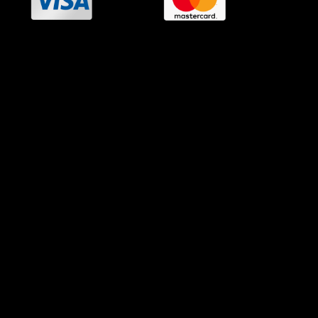
OramaMedia Network
Agrotikes.gr
Politikes.gr
Athlitikes.gr
Texnologika.gr
AutoMotoPlus.gr
Thisishellas.gr
GnosiGiaOlous.gr
Topikanea.gr
GoneisPlus.gr
TourismosPlus.gr
Kultura.gr
TVnea.gr
Loatki.gr
Upnow.gr
Loveis.gr
VresSyntages.gr