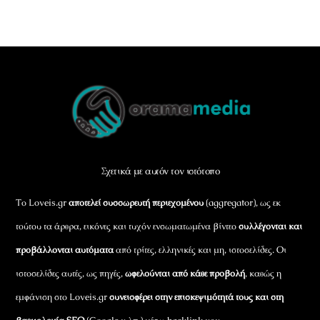
Back
To
Top
Σχετικά με αυτόν τον ιστότοπο
Το Loveis.gr
αποτελεί συσσωρευτή περιεχομένου
(aggregator), ως εκ
τούτου τα άρθρα, εικόνες και τυχόν ενσωματωμένα βίντεο
συλλέγονται και
προβάλλονται αυτόματα
από τρίτες, ελληνικές και μη, ιστοσελίδες. Οι
ιστοσελίδες αυτές, ως πηγές,
ωφελούνται από κάθε προβολή
, καθώς η
εμφάνιση στο Loveis.gr
συνεισφέρει στην επισκεψιμότητά τους και στη