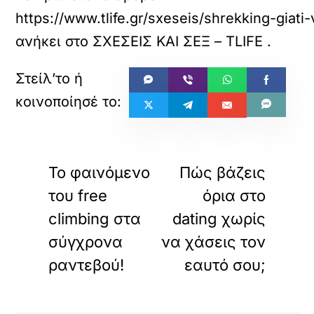
https://www.tlife.gr/sxeseis/shrekking-gia
ανήκει στο
ΣΧΕΣΕΙΣ ΚΑΙ ΣΕΞ – TLIFE
.
«
»
ΠΡΟΗΓΟΥΜΕΝΟ
ΕΠΟΜΕΝΟ
Το φαινόμενο
Πώς βάζεις
του free
όρια στο
climbing στα
dating χωρίς
σύγχρονα
να χάσεις τον
ραντεβού!
εαυτό σου;