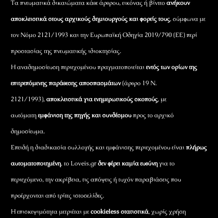
Τα πνευματικά δικαιώματα κάθε άρθρου, εικόνας ή βίντεο
ανήκουν
αποκλειστικά στους αρχικούς δημιουργούς και φορείς τους
, σύμφωνα με
τον Νόμο 2121/1993 και την Ευρωπαϊκή Οδηγία 2019/790 (ΕΕ) περί
προστασίας της πνευματικής ιδιοκτησίας.
Η αναδημοσίευση περιεχομένου πραγματοποιείται
εντός των ορίων της
επιτρεπόμενης παράθεσης αποσπασμάτων
(άρθρο 19 Ν.
2121/1993),
αποκλειστικά για ενημερωτικούς σκοπούς
, με
αυτόματη
εμφάνιση της πηγής και συνδέσμου
προς το αρχικό
δημοσίευμα.
Επειδή η διαδικασία συλλογής και εμφάνισης περιεχομένου είναι
πλήρως
αυτοματοποιημένη
, το Loveis.gr
δεν φέρει καμία ευθύνη
για το
περιεχόμενο, την ακρίβεια, τις απόψεις ή τυχόν παραβιάσεις που
προέρχονται από τρίτες ιστοσελίδες.
Η επισκεψιμότητα μετριέται με
cookieless στατιστικά
, χωρίς χρήση