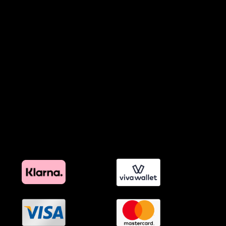
Πολιτική Απορρήτου Chatbots
Πολιτική Χρήσης Τεχνητής Νοημοσύνης
Προϊόντα Φιλικά προς το Περιβάλλον
Πολιτική Εκπτώσεων και Προσφορών
Όροι Affiliate Συνδέσμων & Προωθητικού Υλικού
Πολιτική Διαφημιστικής Διαφάνειας
Όροι Προγράμματος Επιβράβευσης