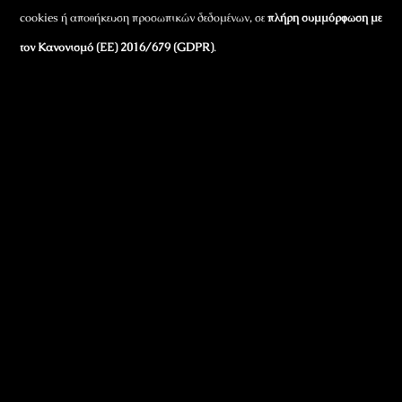
cookies ή αποθήκευση προσωπικών δεδομένων, σε
πλήρη συμμόρφωση με
τον Κανονισμό (ΕΕ) 2016/679 (GDPR)
.
Εταιρικά Στοιχεία
Πώς Λειτουργεί
Πολιτική Απορρήτου & Cookies
Πολιτική Πλουραλισμού και Διαφάνειας
Όροι Χρήσης και Πολιτική Λειτουργίας
Όροι Αγορών, Αποστολών & Επιστροφών
Όροι Συμμετοχής σε Παιχνίδια & Διαγωνισμούς
Όροι Παραχώρησης Video