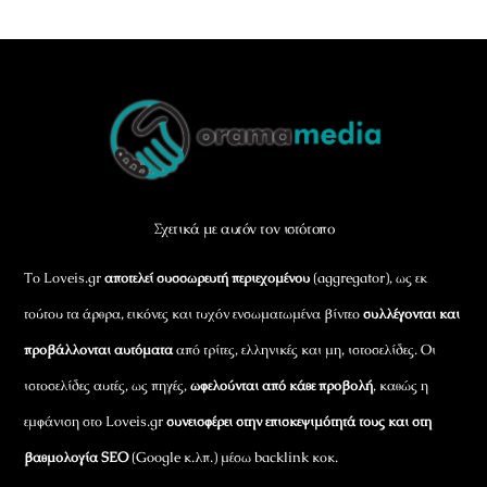
Back
To
Top
Σχετικά με αυτόν τον ιστότοπο
Το Loveis.gr
αποτελεί συσσωρευτή περιεχομένου
(aggregator), ως εκ
τούτου τα άρθρα, εικόνες και τυχόν ενσωματωμένα βίντεο
συλλέγονται και
προβάλλονται αυτόματα
από τρίτες, ελληνικές και μη, ιστοσελίδες. Οι
ιστοσελίδες αυτές, ως πηγές,
ωφελούνται από κάθε προβολή
, καθώς η
εμφάνιση στο Loveis.gr
συνεισφέρει στην επισκεψιμότητά τους και στη
βαθμολογία SEO
(Google κ.λπ.) μέσω backlink κοκ.