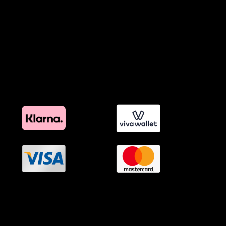
Πολιτική Εκπτώσεων και Προσφορών
Όροι Affiliate Συνδέσμων & Προωθητικού Υλικού
Πολιτική Διαφημιστικής Διαφάνειας
Όροι Προγράμματος Επιβράβευσης
OramaMedia Network
Agrotikes.gr
Politikes.gr