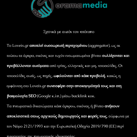
To
Top
Σχετικά με αυτόν τον ιστότοπο
Το Loveis.gr
αποτελεί συσσωρευτή περιεχομένου
(aggregator), ως εκ
τούτου τα άρθρα, εικόνες και τυχόν ενσωματωμένα βίντεο
συλλέγονται και
προβάλλονται αυτόματα
από τρίτες, ελληνικές και μη, ιστοσελίδες. Οι
ιστοσελίδες αυτές, ως πηγές,
ωφελούνται από κάθε προβολή
, καθώς η
εμφάνιση στο Loveis.gr
συνεισφέρει στην επισκεψιμότητά τους και στη
βαθμολογία SEO
(Google κ.λπ.) μέσω backlink κοκ.
Τα πνευματικά δικαιώματα κάθε άρθρου, εικόνας ή βίντεο
ανήκουν
αποκλειστικά στους αρχικούς δημιουργούς και φορείς τους
, σύμφωνα με
τον Νόμο 2121/1993 και την Ευρωπαϊκή Οδηγία 2019/790 (ΕΕ) περί
προστασίας της πνευματικής ιδιοκτησίας.