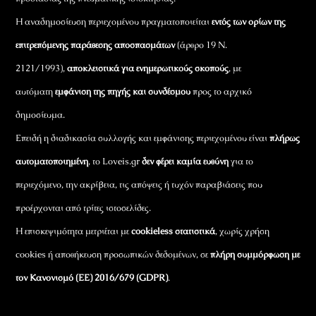
Η αναδημοσίευση περιεχομένου πραγματοποιείται
εντός των ορίων της
επιτρεπόμενης παράθεσης αποσπασμάτων
(άρθρο 19 Ν.
2121/1993),
αποκλειστικά για ενημερωτικούς σκοπούς
, με
αυτόματη
εμφάνιση της πηγής και συνδέσμου
προς το αρχικό
δημοσίευμα.
Επειδή η διαδικασία συλλογής και εμφάνισης περιεχομένου είναι
πλήρως
αυτοματοποιημένη
, το Loveis.gr
δεν φέρει καμία ευθύνη
για το
περιεχόμενο, την ακρίβεια, τις απόψεις ή τυχόν παραβιάσεις που
προέρχονται από τρίτες ιστοσελίδες.
Η επισκεψιμότητα μετριέται με
cookieless στατιστικά
, χωρίς χρήση
cookies ή αποθήκευση προσωπικών δεδομένων, σε
πλήρη συμμόρφωση με
τον Κανονισμό (ΕΕ) 2016/679 (GDPR)
.