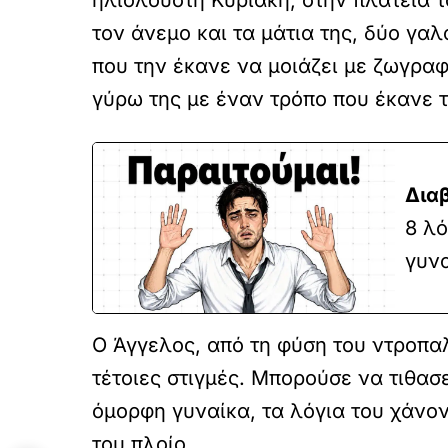
ηλιόλουστη Κυριακή, στην πλατεία τ
τον άνεμο και τα μάτια της, δύο γα
που την έκανε να μοιάζει με ζωγραφ
γύρω της με έναν τρόπο που έκανε 
Δια
8 λό
γυν
Ο Άγγελος, από τη φύση του ντροπα
τέτοιες στιγμές. Μπορούσε να τιθασ
όμορφη γυναίκα, τα λόγια του χάνον
του πλοίο.