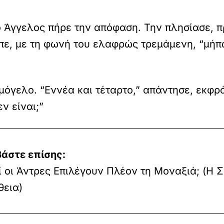
ο Άγγελος πήρε την απόφαση. Την πλησίασε, 
πε, με τη φωνή του ελαφρώς τρεμάμενη, “μήπ
μόγελο. “Εννέα και τέταρτο,” απάντησε, εκφρ
εν είναι;”
βάστε επίσης:
ί οι Άντρες Επιλέγουν Πλέον τη Μοναξιά; (Η 
θεια)