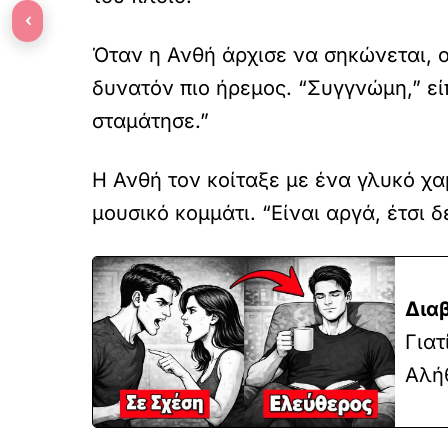
‹
Όταν η Ανθή άρχισε να σηκώνεται, 
δυνατόν πιο ήρεμος. “Συγγνώμη,” εί
σταμάτησε.”
Η Ανθή τον κοίταξε με ένα γλυκό χα
μουσικό κομμάτι. “Είναι αργά, έτσι δ
Δια
Γιατ
Αλή