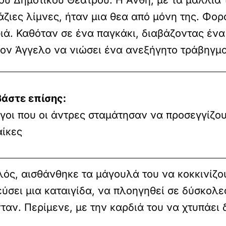
ου Δημοτικού Θεάτρου. Η Ανθή, με τα μαλλιά 
λάζιες λίμνες, ήταν μια θεα από μόνη της. Φ
ιά. Καθόταν σε ένα παγκάκι, διαβάζοντας ένα 
τον Άγγελο να νιώσει ένα ανεξήγητο τράβηγμα
βάστε επίσης:
γοι που οι άντρες σταμάτησαν να προσεγγίζου
αίκες
λός, αισθάνθηκε τα μάγουλά του να κοκκινίζο
εύσει μια καταιγίδα, να πλοηγηθεί σε δύσκολ
ταν. Περίμενε, με την καρδιά του να χτυπάει 