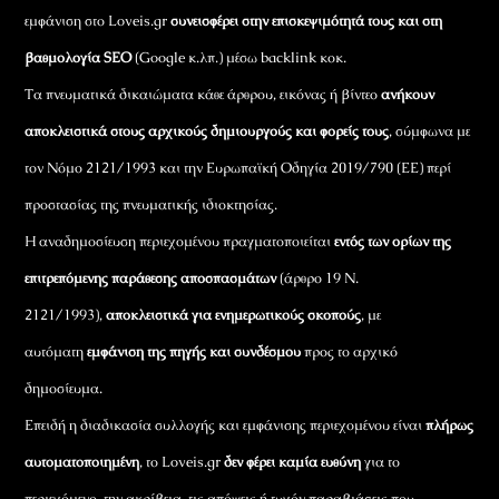
εμφάνιση στο Loveis.gr
συνεισφέρει στην επισκεψιμότητά τους και στη
βαθμολογία SEO
(Google κ.λπ.) μέσω backlink κοκ.
Τα πνευματικά δικαιώματα κάθε άρθρου, εικόνας ή βίντεο
ανήκουν
αποκλειστικά στους αρχικούς δημιουργούς και φορείς τους
, σύμφωνα με
τον Νόμο 2121/1993 και την Ευρωπαϊκή Οδηγία 2019/790 (ΕΕ) περί
προστασίας της πνευματικής ιδιοκτησίας.
Η αναδημοσίευση περιεχομένου πραγματοποιείται
εντός των ορίων της
επιτρεπόμενης παράθεσης αποσπασμάτων
(άρθρο 19 Ν.
2121/1993),
αποκλειστικά για ενημερωτικούς σκοπούς
, με
αυτόματη
εμφάνιση της πηγής και συνδέσμου
προς το αρχικό
δημοσίευμα.
Επειδή η διαδικασία συλλογής και εμφάνισης περιεχομένου είναι
πλήρως
αυτοματοποιημένη
, το Loveis.gr
δεν φέρει καμία ευθύνη
για το
περιεχόμενο, την ακρίβεια, τις απόψεις ή τυχόν παραβιάσεις που