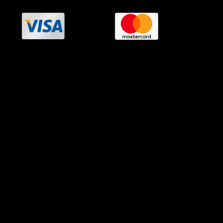
OramaMedia Network
Agrotikes.gr
Politikes.gr
Athlitikes.gr
Texnologika.gr
AutoMotoPlus.gr
Thisishellas.gr
GnosiGiaOlous.gr
Topikanea.gr
GoneisPlus.gr
TourismosPlus.gr
Kultura.gr
TVnea.gr
Loatki.gr
Upnow.gr