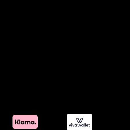
Όροι Συμμετοχής σε Παιχνίδια & Διαγωνισμούς
Όροι Παραχώρησης Video
Πολιτική Απορρήτου Chatbots
Πολιτική Χρήσης Τεχνητής Νοημοσύνης
Προϊόντα Φιλικά προς το Περιβάλλον
Πολιτική Εκπτώσεων και Προσφορών
Όροι Affiliate Συνδέσμων & Προωθητικού Υλικού
Πολιτική Διαφημιστικής Διαφάνειας
Όροι Προγράμματος Επιβράβευσης