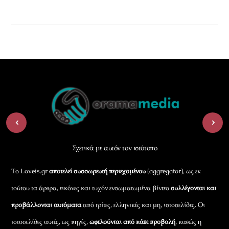
Back
To
‹
›
Top
Σχετικά με αυτόν τον ιστότοπο
Το Loveis.gr
αποτελεί συσσωρευτή περιεχομένου
(aggregator), ως εκ
τούτου τα άρθρα, εικόνες και τυχόν ενσωματωμένα βίντεο
συλλέγονται και
προβάλλονται αυτόματα
από τρίτες, ελληνικές και μη, ιστοσελίδες. Οι
ιστοσελίδες αυτές, ως πηγές,
ωφελούνται από κάθε προβολή
, καθώς η