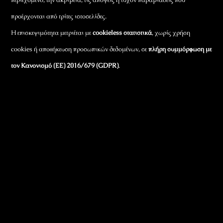
προέρχονται από τρίτες ιστοσελίδες.
Η επισκεψιμότητα μετριέται με
cookieless στατιστικά
, χωρίς χρήση
cookies ή αποθήκευση προσωπικών δεδομένων, σε
πλήρη συμμόρφωση με
τον Κανονισμό (ΕΕ) 2016/679 (GDPR)
.
Εταιρικά Στοιχεία
Πώς Λειτουργεί
Πολιτική Απορρήτου & Cookies
Πολιτική Πλουραλισμού και Διαφάνειας
Όροι Χρήσης και Πολιτική Λειτουργίας
Όροι Αγορών, Αποστολών & Επιστροφών