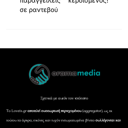
παραγγείλεις
κερδισμένος!
σε ραντεβού
Back
To
Top
Σχετικά με αυτόν τον ιστότοπο
Το Loveis.gr
αποτελεί συσσωρευτή περιεχομένου
(aggregator), ως εκ
τούτου τα άρθρα, εικόνες και τυχόν ενσωματωμένα βίντεο
συλλέγονται και