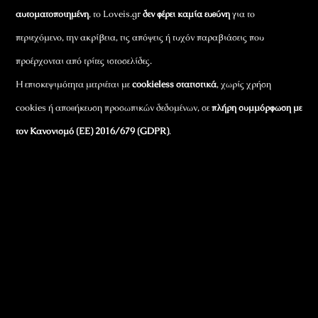
αυτοματοποιημένη
, το Loveis.gr
δεν φέρει καμία ευθύνη
για το
περιεχόμενο, την ακρίβεια, τις απόψεις ή τυχόν παραβιάσεις που
προέρχονται από τρίτες ιστοσελίδες.
Η επισκεψιμότητα μετριέται με
cookieless στατιστικά
, χωρίς χρήση
cookies ή αποθήκευση προσωπικών δεδομένων, σε
πλήρη συμμόρφωση με
τον Κανονισμό (ΕΕ) 2016/679 (GDPR)
.
Εταιρικά Στοιχεία
Πώς Λειτουργεί
Πολιτική Απορρήτου & Cookies
Πολιτική Πλουραλισμού και Διαφάνειας
Όροι Χρήσης και Πολιτική Λειτουργίας