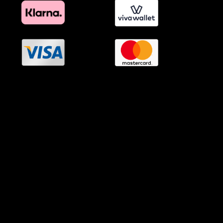
OramaMedia Network
Agrotikes.gr
Politikes.gr
Athlitikes.gr
Texnologika.gr
AutoMotoPlus.gr
Thisishellas.gr
GnosiGiaOlous.gr
Topikanea.gr
GoneisPlus.gr
TourismosPlus.gr