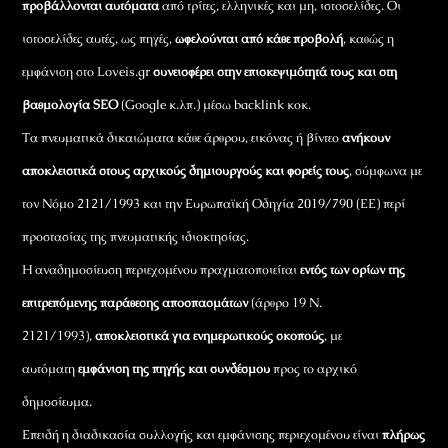
προβάλλονται αυτόματα
από τρίτες, ελληνικές και μη, ιστοσελίδες. Οι
ιστοσελίδες αυτές, ως πηγές,
ωφελούνται από κάθε προβολή
, καθώς η
εμφάνιση στο Loveis.gr
συνεισφέρει στην επισκεψιμότητά τους και στη
βαθμολογία SEO
(Google κ.λπ.) μέσω backlink κοκ.
Τα πνευματικά δικαιώματα κάθε άρθρου, εικόνας ή βίντεο
ανήκουν
αποκλειστικά στους αρχικούς δημιουργούς και φορείς τους
, σύμφωνα με
τον Νόμο 2121/1993 και την Ευρωπαϊκή Οδηγία 2019/790 (ΕΕ) περί
προστασίας της πνευματικής ιδιοκτησίας.
Η αναδημοσίευση περιεχομένου πραγματοποιείται
εντός των ορίων της
επιτρεπόμενης παράθεσης αποσπασμάτων
(άρθρο 19 Ν.
2121/1993),
αποκλειστικά για ενημερωτικούς σκοπούς
, με
αυτόματη
εμφάνιση της πηγής και συνδέσμου
προς το αρχικό
δημοσίευμα.
Επειδή η διαδικασία συλλογής και εμφάνισης περιεχομένου είναι
πλήρως