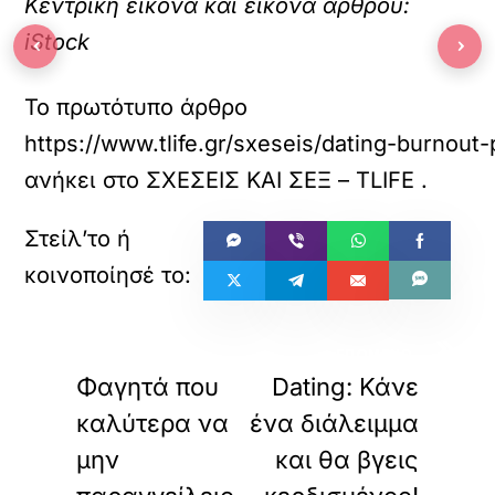
Κεντρική εικόνα και εικόνα άρθρου:
iStock
‹
›
Το πρωτότυπο άρθρο
https://www.tlife.gr/sxeseis/dating-burnou
ανήκει στο
ΣΧΕΣΕΙΣ ΚΑΙ ΣΕΞ – TLIFE
.
«
»
ΠΡΟΗΓΟΥΜΕΝΟ
ΕΠΟΜΕΝΟ
Φαγητά που
Dating: Κάνε
καλύτερα να
ένα διάλειμμα
μην
και θα βγεις