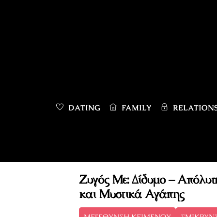
Skip
to
content
DATING
FAMILY
RELATIONS
Ζυγός Με: Δίδυμο – Απόλυτ
και Μυστικά Αγάπης
ΜΕΓΕΘΥΝΣΗ ΚΕΙΜΕΝΟΥ
ΣΜΙΚΡΥΝ