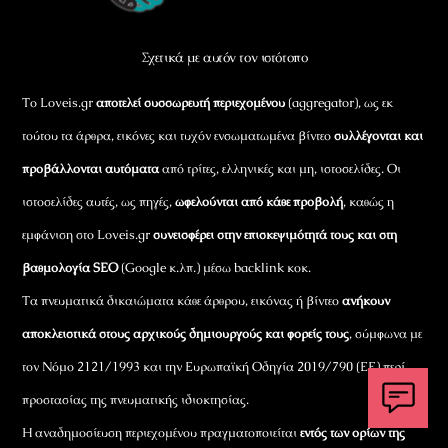
Top
Σχετικά με αυτόν τον ιστότοπο
Το Loveis.gr
αποτελεί συσσωρευτή περιεχομένου
(aggregator), ως εκ
τούτου τα άρθρα, εικόνες και τυχόν ενσωματωμένα βίντεο
συλλέγονται και
προβάλλονται αυτόματα
από τρίτες, ελληνικές και μη, ιστοσελίδες. Οι
ιστοσελίδες αυτές, ως πηγές,
ωφελούνται από κάθε προβολή
, καθώς η
εμφάνιση στο Loveis.gr
συνεισφέρει στην επισκεψιμότητά τους και στη
βαθμολογία SEO
(Google κ.λπ.) μέσω backlink κοκ.
Τα πνευματικά δικαιώματα κάθε άρθρου, εικόνας ή βίντεο
ανήκουν
αποκλειστικά στους αρχικούς δημιουργούς και φορείς τους
, σύμφωνα με
τον Νόμο 2121/1993 και την Ευρωπαϊκή Οδηγία 2019/790 (ΕΕ) περί
προστασίας της πνευματικής ιδιοκτησίας.
Η αναδημοσίευση περιεχομένου πραγματοποιείται
εντός των ορίων της