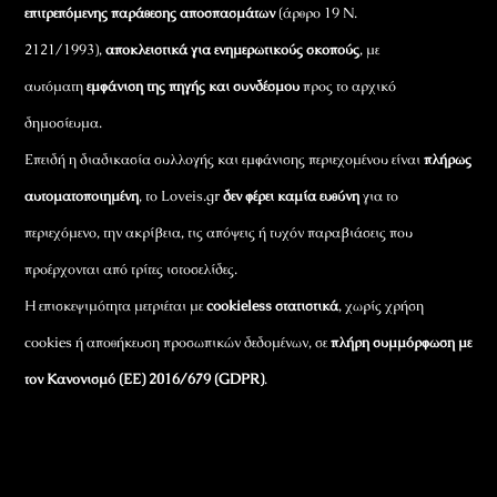
επιτρεπόμενης παράθεσης αποσπασμάτων
(άρθρο 19 Ν.
2121/1993),
αποκλειστικά για ενημερωτικούς σκοπούς
, με
αυτόματη
εμφάνιση της πηγής και συνδέσμου
προς το αρχικό
δημοσίευμα.
Επειδή η διαδικασία συλλογής και εμφάνισης περιεχομένου είναι
πλήρως
αυτοματοποιημένη
, το Loveis.gr
δεν φέρει καμία ευθύνη
για το
περιεχόμενο, την ακρίβεια, τις απόψεις ή τυχόν παραβιάσεις που
προέρχονται από τρίτες ιστοσελίδες.
Η επισκεψιμότητα μετριέται με
cookieless στατιστικά
, χωρίς χρήση
cookies ή αποθήκευση προσωπικών δεδομένων, σε
πλήρη συμμόρφωση με
τον Κανονισμό (ΕΕ) 2016/679 (GDPR)
.
Εταιρικά Στοιχεία
Πώς Λειτουργεί