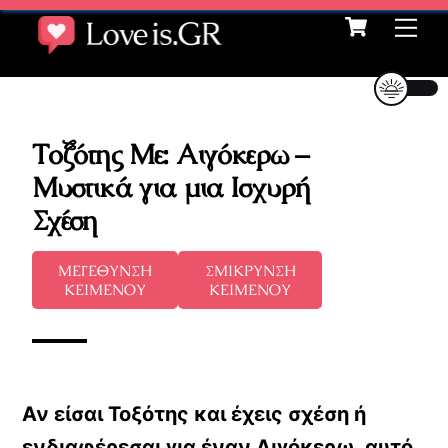
Cart
Skip
Me
to
content
Τοξότης Με: Αιγόκερω –
Μυστικά για μια Ισχυρή
Σχέση
ΜΕΓΕΘΥΝΣΗ
ΣΜΙΚΡΥΝΣΗ
ΚΕΙΜΕΝΟΥ
ΚΕΙΜΕΝΟΥ
Αν είσαι Τοξότης και έχεις σχέση ή
ενδιαφέρεσαι για έναν Αιγόκερω, αυτό