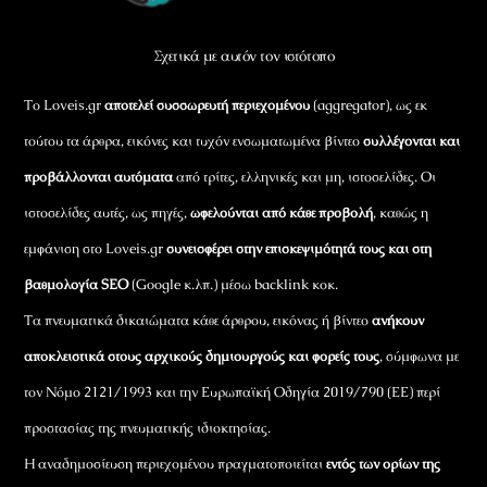
Σχετικά με αυτόν τον ιστότοπο
Το Loveis.gr
αποτελεί συσσωρευτή περιεχομένου
(aggregator), ως εκ
τούτου τα άρθρα, εικόνες και τυχόν ενσωματωμένα βίντεο
συλλέγονται και
προβάλλονται αυτόματα
από τρίτες, ελληνικές και μη, ιστοσελίδες. Οι
ιστοσελίδες αυτές, ως πηγές,
ωφελούνται από κάθε προβολή
, καθώς η
εμφάνιση στο Loveis.gr
συνεισφέρει στην επισκεψιμότητά τους και στη
βαθμολογία SEO
(Google κ.λπ.) μέσω backlink κοκ.
Τα πνευματικά δικαιώματα κάθε άρθρου, εικόνας ή βίντεο
ανήκουν
αποκλειστικά στους αρχικούς δημιουργούς και φορείς τους
, σύμφωνα με
τον Νόμο 2121/1993 και την Ευρωπαϊκή Οδηγία 2019/790 (ΕΕ) περί
προστασίας της πνευματικής ιδιοκτησίας.
Η αναδημοσίευση περιεχομένου πραγματοποιείται
εντός των ορίων της