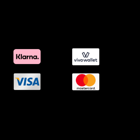
Όροι Affiliate Συνδέσμων & Προωθητικού Υλικού
Πολιτική Διαφημιστικής Διαφάνειας
Όροι Προγράμματος Επιβράβευσης
OramaMedia Network
Agrotikes.gr
Politikes.gr
Athlitikes.gr
Texnologika.gr