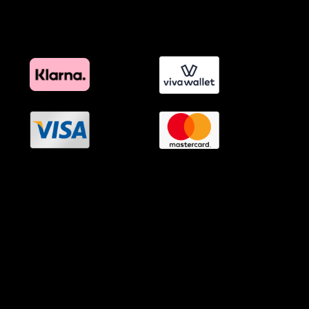
Όροι Προγράμματος Επιβράβευσης
OramaMedia Network
Agrotikes.gr
Politikes.gr
Athlitikes.gr
Texnologika.gr
AutoMotoPlus.gr
Thisishellas.gr