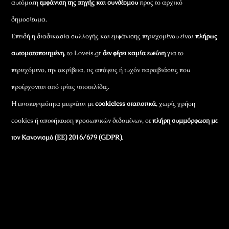
αυτόματη
εμφάνιση της πηγής και συνδέσμου
προς το αρχικό
δημοσίευμα.
Επειδή η διαδικασία συλλογής και εμφάνισης περιεχομένου είναι
πλήρως
αυτοματοποιημένη
, το Loveis.gr
δεν φέρει καμία ευθύνη
για το
περιεχόμενο, την ακρίβεια, τις απόψεις ή τυχόν παραβιάσεις που
προέρχονται από τρίτες ιστοσελίδες.
Η επισκεψιμότητα μετριέται με
cookieless στατιστικά
, χωρίς χρήση
cookies ή αποθήκευση προσωπικών δεδομένων, σε
πλήρη συμμόρφωση με
τον Κανονισμό (ΕΕ) 2016/679 (GDPR)
.
Εταιρικά Στοιχεία
Πώς Λειτουργεί
Πολιτική Απορρήτου & Cookies