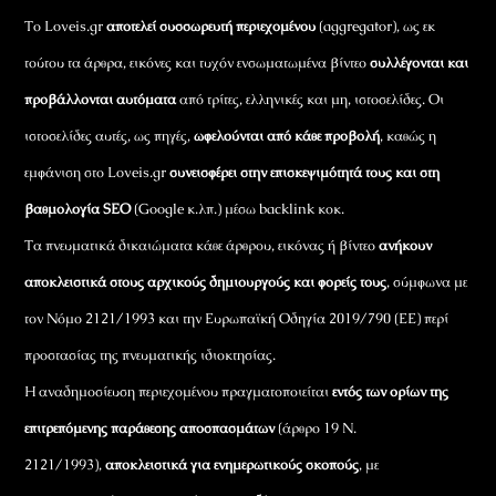
Το Loveis.gr
αποτελεί συσσωρευτή περιεχομένου
(aggregator), ως εκ
τούτου τα άρθρα, εικόνες και τυχόν ενσωματωμένα βίντεο
συλλέγονται και
προβάλλονται αυτόματα
από τρίτες, ελληνικές και μη, ιστοσελίδες. Οι
ιστοσελίδες αυτές, ως πηγές,
ωφελούνται από κάθε προβολή
, καθώς η
εμφάνιση στο Loveis.gr
συνεισφέρει στην επισκεψιμότητά τους και στη
βαθμολογία SEO
(Google κ.λπ.) μέσω backlink κοκ.
Τα πνευματικά δικαιώματα κάθε άρθρου, εικόνας ή βίντεο
ανήκουν
αποκλειστικά στους αρχικούς δημιουργούς και φορείς τους
, σύμφωνα με
τον Νόμο 2121/1993 και την Ευρωπαϊκή Οδηγία 2019/790 (ΕΕ) περί
προστασίας της πνευματικής ιδιοκτησίας.
Η αναδημοσίευση περιεχομένου πραγματοποιείται
εντός των ορίων της
επιτρεπόμενης παράθεσης αποσπασμάτων
(άρθρο 19 Ν.
2121/1993),
αποκλειστικά για ενημερωτικούς σκοπούς
, με