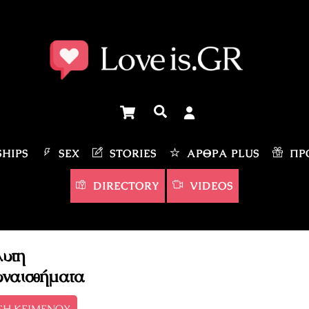
Cart
Αναζήτηση
HIPS
SEX
STORIES
ΆΡΘΡΑ PLUS
ΠΡΟ
DIRECTORY
VIDEOS
λυτη
υναισθήματα
ΣΗ ΚΕΙΜΕΝΟΥ