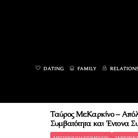
Skip
to
content
DATING
FAMILY
RELATIONS
Ταύρος Με:Καρκίνο – Από
Συμβατότητα και Έντονα Σ
ΜΕΓΕΘΥΝΣΗ ΚΕΙΜΕΝΟΥ
ΣΜΙΚΡΥΝ