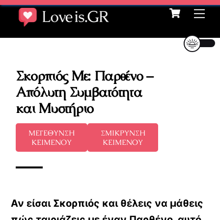
Cart
Skip
Me
to
content
Σκορπιός Με: Παρθένο –
Απόλυτη Συμβατότητα
και Μυστήριο
ΜΕΓΕΘΥΝΣΗ
ΣΜΙΚΡΥΝΣΗ
ΚΕΙΜΕΝΟΥ
ΚΕΙΜΕΝΟΥ
Αν είσαι Σκορπιός και θέλεις να μάθεις
πώς ταιριάζεις με έναν Παρθένο, αυτό