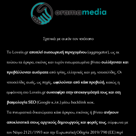
Back
To
Top
Σχετικά με αυτόν τον ιστότοπο
Το Loveis.gr
αποτελεί συσσωρευτή περιεχομένου
(aggregator), ως εκ
τούτου τα άρθρα, εικόνες και τυχόν ενσωματωμένα βίντεο
συλλέγονται και
προβάλλονται αυτόματα
από τρίτες, ελληνικές και μη, ιστοσελίδες. Οι
ιστοσελίδες αυτές, ως πηγές,
ωφελούνται από κάθε προβολή
, καθώς η
εμφάνιση στο Loveis.gr
συνεισφέρει στην επισκεψιμότητά τους και στη
βαθμολογία SEO
(Google κ.λπ.) μέσω backlink κοκ.
Τα πνευματικά δικαιώματα κάθε άρθρου, εικόνας ή βίντεο
ανήκουν
αποκλειστικά στους αρχικούς δημιουργούς και φορείς τους
, σύμφωνα με
τον Νόμο 2121/1993 και την Ευρωπαϊκή Οδηγία 2019/790 (ΕΕ) περί