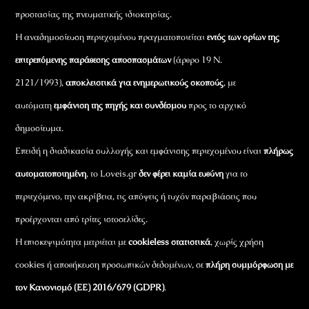
προστασίας της πνευματικής ιδιοκτησίας.
Η αναδημοσίευση περιεχομένου πραγματοποιείται
εντός των ορίων της
επιτρεπόμενης παράθεσης αποσπασμάτων
(άρθρο 19 Ν.
2121/1993),
αποκλειστικά για ενημερωτικούς σκοπούς
, με
αυτόματη
εμφάνιση της πηγής και συνδέσμου
προς το αρχικό
δημοσίευμα.
Επειδή η διαδικασία συλλογής και εμφάνισης περιεχομένου είναι
πλήρως
αυτοματοποιημένη
, το Loveis.gr
δεν φέρει καμία ευθύνη
για το
περιεχόμενο, την ακρίβεια, τις απόψεις ή τυχόν παραβιάσεις που
προέρχονται από τρίτες ιστοσελίδες.
Η επισκεψιμότητα μετριέται με
cookieless στατιστικά
, χωρίς χρήση
cookies ή αποθήκευση προσωπικών δεδομένων, σε
πλήρη συμμόρφωση με
τον Κανονισμό (ΕΕ) 2016/679 (GDPR)
.