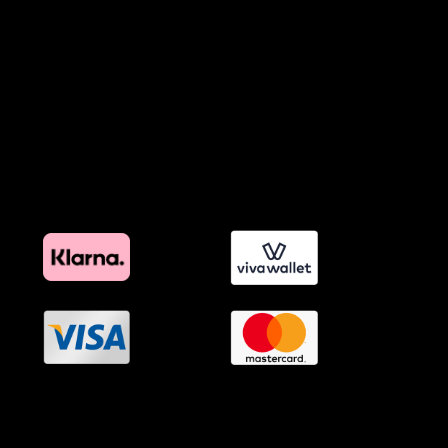
Προϊόντα Φιλικά προς το Περιβάλλον
Πολιτική Εκπτώσεων και Προσφορών
Όροι Affiliate Συνδέσμων & Προωθητικού Υλικού
Πολιτική Διαφημιστικής Διαφάνειας
Όροι Προγράμματος Επιβράβευσης
OramaMedia Network