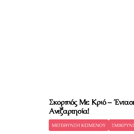
Σκορπιός Με: Κριό – Έντασ
Ανεξαρτησία!
ΜΕΓΕΘΥΝΣΗ ΚΕΙΜΕΝΟΥ
ΣΜΙΚΡΥΝ