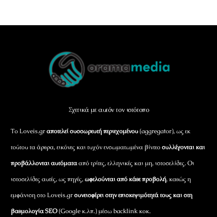
Back
To
Top
Σχετικά με αυτόν τον ιστότοπο
Το Loveis.gr
αποτελεί συσσωρευτή περιεχομένου
(aggregator), ως εκ
τούτου τα άρθρα, εικόνες και τυχόν ενσωματωμένα βίντεο
συλλέγονται και
προβάλλονται αυτόματα
από τρίτες, ελληνικές και μη, ιστοσελίδες. Οι
ιστοσελίδες αυτές, ως πηγές,
ωφελούνται από κάθε προβολή
, καθώς η
εμφάνιση στο Loveis.gr
συνεισφέρει στην επισκεψιμότητά τους και στη
βαθμολογία SEO
(Google κ.λπ.) μέσω backlink κοκ.