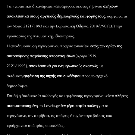
Τα πνευματικά δικαιώματα κάθε άρθρου, εικόνας ή βίντεο
ανήκουν
αποκλειστικά στους αρχικούς δημιουργούς και φορείς τους
, σύμφωνα με
τον Νόμο 2121/1993 και την Ευρωπαϊκή Οδηγία 2019/790 (ΕΕ) περί
προστασίας της πνευματικής ιδιοκτησίας.
Η αναδημοσίευση περιεχομένου πραγματοποιείται
εντός των ορίων της
επιτρεπόμενης παράθεσης αποσπασμάτων
(άρθρο 19 Ν.
2121/1993),
αποκλειστικά για ενημερωτικούς σκοπούς
, με
αυτόματη
εμφάνιση της πηγής και συνδέσμου
προς το αρχικό
δημοσίευμα.
Επειδή η διαδικασία συλλογής και εμφάνισης περιεχομένου είναι
πλήρως
αυτοματοποιημένη
, το Loveis.gr
δεν φέρει καμία ευθύνη
για το
περιεχόμενο, την ακρίβεια, τις απόψεις ή τυχόν παραβιάσεις που
προέρχονται από τρίτες ιστοσελίδες.