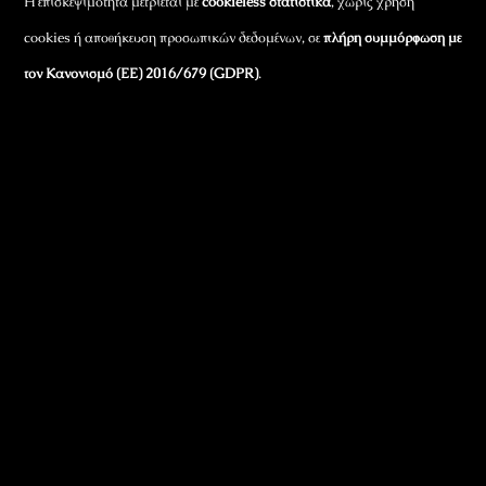
Η επισκεψιμότητα μετριέται με
cookieless στατιστικά
, χωρίς χρήση
cookies ή αποθήκευση προσωπικών δεδομένων, σε
πλήρη συμμόρφωση με
τον Κανονισμό (ΕΕ) 2016/679 (GDPR)
.
Εταιρικά Στοιχεία
Πώς Λειτουργεί
Πολιτική Απορρήτου & Cookies
Πολιτική Πλουραλισμού και Διαφάνειας
Όροι Χρήσης και Πολιτική Λειτουργίας
Όροι Αγορών, Αποστολών & Επιστροφών
Όροι Συμμετοχής σε Παιχνίδια & Διαγωνισμούς
Όροι Παραχώρησης Video