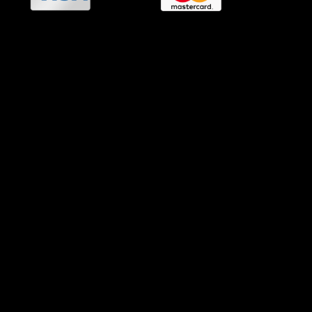
OramaMedia Network
Agrotikes.gr
Politikes.gr
Athlitikes.gr
Texnologika.gr
AutoMotoPlus.gr
Thisishellas.gr
GnosiGiaOlous.gr
Topikanea.gr
GoneisPlus.gr
TourismosPlus.gr
Kultura.gr
TVnea.gr
Loatki.gr
Upnow.gr
Loveis.gr
VresSyntages.gr