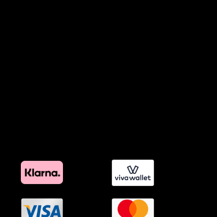
Πολιτική Απορρήτου Chatbots
Πολιτική Χρήσης Τεχνητής Νοημοσύνης
Προϊόντα Φιλικά προς το Περιβάλλον
Πολιτική Εκπτώσεων και Προσφορών
Όροι Affiliate Συνδέσμων & Προωθητικού Υλικού
Πολιτική Διαφημιστικής Διαφάνειας
Όροι Προγράμματος Επιβράβευσης