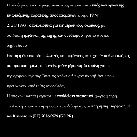
Η αναδημοσίευση περιεχομένου πραγματοποιείται
εντός των ορίων της
επιτρεπόμενης παράθεσης αποσπασμάτων
(άρθρο 19 Ν.
2121/1993),
αποκλειστικά για ενημερωτικούς σκοπούς
, με
αυτόματη
εμφάνιση της πηγής και συνδέσμου
προς το αρχικό
δημοσίευμα.
Επειδή η διαδικασία συλλογής και εμφάνισης περιεχομένου είναι
πλήρως
αυτοματοποιημένη
, το Loveis.gr
δεν φέρει καμία ευθύνη
για το
περιεχόμενο, την ακρίβεια, τις απόψεις ή τυχόν παραβιάσεις που
προέρχονται από τρίτες ιστοσελίδες.
Η επισκεψιμότητα μετριέται με
cookieless στατιστικά
, χωρίς χρήση
cookies ή αποθήκευση προσωπικών δεδομένων, σε
πλήρη συμμόρφωση με
τον Κανονισμό (ΕΕ) 2016/679 (GDPR)
.
Εταιρικά Στοιχεία