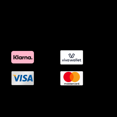
Πολιτική Εκπτώσεων και Προσφορών
Όροι Affiliate Συνδέσμων & Προωθητικού Υλικού
Πολιτική Διαφημιστικής Διαφάνειας
Όροι Προγράμματος Επιβράβευσης
OramaMedia Network
Agrotikes.gr
Politikes.gr