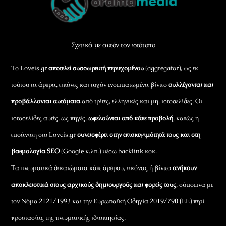
To
Top
Σχετικά με αυτόν τον ιστότοπο
Το Loveis.gr
αποτελεί συσσωρευτή περιεχομένου
(aggregator), ως εκ
τούτου τα άρθρα, εικόνες και τυχόν ενσωματωμένα βίντεο
συλλέγονται και
προβάλλονται αυτόματα
από τρίτες, ελληνικές και μη, ιστοσελίδες. Οι
ιστοσελίδες αυτές, ως πηγές,
ωφελούνται από κάθε προβολή
, καθώς η
εμφάνιση στο Loveis.gr
συνεισφέρει στην επισκεψιμότητά τους και στη
βαθμολογία SEO
(Google κ.λπ.) μέσω backlink κοκ.
Τα πνευματικά δικαιώματα κάθε άρθρου, εικόνας ή βίντεο
ανήκουν
αποκλειστικά στους αρχικούς δημιουργούς και φορείς τους
, σύμφωνα με
τον Νόμο 2121/1993 και την Ευρωπαϊκή Οδηγία 2019/790 (ΕΕ) περί
προστασίας της πνευματικής ιδιοκτησίας.