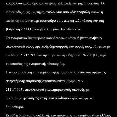
προβάλλονται αυτόματα
από τρίτες, ελληνικές και μη, ιστοσελίδες. Οι
ιστοσελίδες αυτές, ως πηγές,
ωφελούνται από κάθε προβολή
, καθώς η
εμφάνιση στο Loveis.gr
συνεισφέρει στην επισκεψιμότητά τους και στη
βαθμολογία SEO
(Google κ.λπ.) μέσω backlink κοκ.
Τα πνευματικά δικαιώματα κάθε άρθρου, εικόνας ή βίντεο
ανήκουν
αποκλειστικά στους αρχικούς δημιουργούς και φορείς τους
, σύμφωνα με
τον Νόμο 2121/1993 και την Ευρωπαϊκή Οδηγία 2019/790 (ΕΕ) περί
προστασίας της πνευματικής ιδιοκτησίας.
Η αναδημοσίευση περιεχομένου πραγματοποιείται
εντός των ορίων της
επιτρεπόμενης παράθεσης αποσπασμάτων
(άρθρο 19 Ν.
2121/1993),
αποκλειστικά για ενημερωτικούς σκοπούς
, με
αυτόματη
εμφάνιση της πηγής και συνδέσμου
προς το αρχικό
δημοσίευμα.
Επειδή η διαδικασία συλλογής και εμφάνισης περιεχομένου είναι
πλήρως