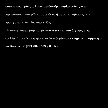
αυτοματοποιημένη
, το Loveis.gr
δεν φέρει καμία ευθύνη
για το
περιεχόμενο, την ακρίβεια, τις απόψεις ή τυχόν παραβιάσεις που
προέρχονται από τρίτες ιστοσελίδες.
Η επισκεψιμότητα μετριέται με
cookieless στατιστικά
, χωρίς χρήση
cookies ή αποθήκευση προσωπικών δεδομένων, σε
πλήρη συμμόρφωση με
τον Κανονισμό (ΕΕ) 2016/679 (GDPR)
.
Εταιρικά Στοιχεία
Πώς Λειτουργεί
Πολιτική Απορρήτου & Cookies
Πολιτική Πλουραλισμού και Διαφάνειας
Όροι Χρήσης και Πολιτική Λειτουργίας