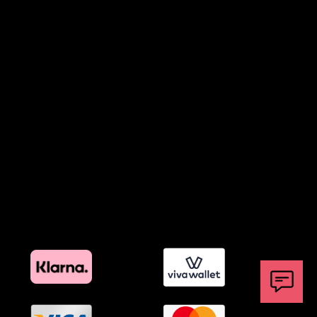
Όροι Παραχώρησης Video
Πολιτική Απορρήτου Chatbots
Πολιτική Χρήσης Τεχνητής Νοημοσύνης
Προϊόντα Φιλικά προς το Περιβάλλον
Πολιτική Εκπτώσεων και Προσφορών
Όροι Affiliate Συνδέσμων & Προωθητικού Υλικού
Πολιτική Διαφημιστικής Διαφάνειας
Όροι Προγράμματος Επιβράβευσης