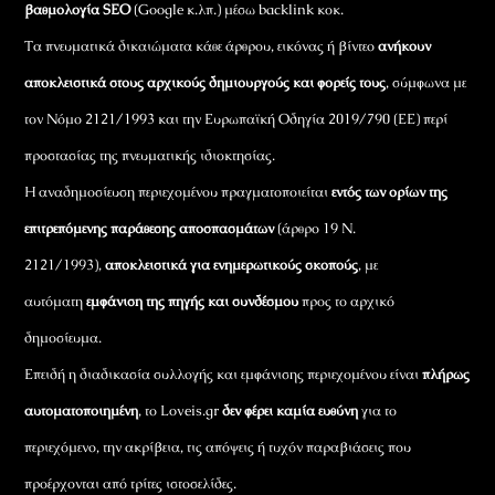
βαθμολογία SEO
(Google κ.λπ.) μέσω backlink κοκ.
Τα πνευματικά δικαιώματα κάθε άρθρου, εικόνας ή βίντεο
ανήκουν
αποκλειστικά στους αρχικούς δημιουργούς και φορείς τους
, σύμφωνα με
τον Νόμο 2121/1993 και την Ευρωπαϊκή Οδηγία 2019/790 (ΕΕ) περί
προστασίας της πνευματικής ιδιοκτησίας.
Η αναδημοσίευση περιεχομένου πραγματοποιείται
εντός των ορίων της
επιτρεπόμενης παράθεσης αποσπασμάτων
(άρθρο 19 Ν.
2121/1993),
αποκλειστικά για ενημερωτικούς σκοπούς
, με
αυτόματη
εμφάνιση της πηγής και συνδέσμου
προς το αρχικό
δημοσίευμα.
Επειδή η διαδικασία συλλογής και εμφάνισης περιεχομένου είναι
πλήρως
αυτοματοποιημένη
, το Loveis.gr
δεν φέρει καμία ευθύνη
για το
περιεχόμενο, την ακρίβεια, τις απόψεις ή τυχόν παραβιάσεις που
προέρχονται από τρίτες ιστοσελίδες.