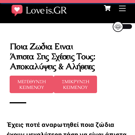
Cart
Skip
Me
to
content
Ποια Ζωδια Ειναι
Άπιστα Στις Σχέσεις Τους:
Αποκαλύψεις & Αλήθειες
ΜΕΓΕΘΥΝΣΗ
ΣΜΙΚΡΥΝΣΗ
ΚΕΙΜΕΝΟΥ
ΚΕΙΜΕΝΟΥ
Έχεις ποτέ αναρωτηθεί ποια ζώδια
έχουν μεγαλύτερη τάση να είναι άπιστα