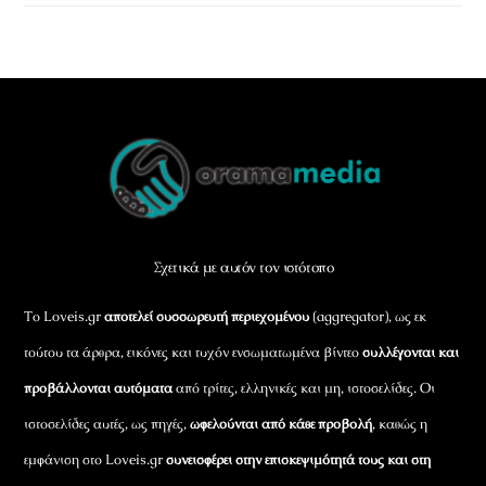
Back
To
Top
Σχετικά με αυτόν τον ιστότοπο
Το Loveis.gr
αποτελεί συσσωρευτή περιεχομένου
(aggregator), ως εκ
τούτου τα άρθρα, εικόνες και τυχόν ενσωματωμένα βίντεο
συλλέγονται και
προβάλλονται αυτόματα
από τρίτες, ελληνικές και μη, ιστοσελίδες. Οι
ιστοσελίδες αυτές, ως πηγές,
ωφελούνται από κάθε προβολή
, καθώς η
εμφάνιση στο Loveis.gr
συνεισφέρει στην επισκεψιμότητά τους και στη