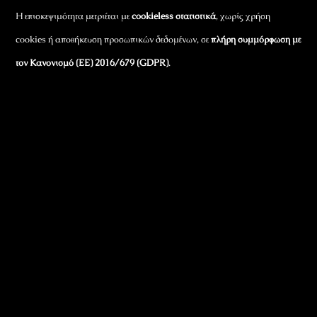
Η επισκεψιμότητα μετριέται με
cookieless στατιστικά
, χωρίς χρήση
cookies ή αποθήκευση προσωπικών δεδομένων, σε
πλήρη συμμόρφωση με
τον Κανονισμό (ΕΕ) 2016/679 (GDPR)
.
Εταιρικά Στοιχεία
Πώς Λειτουργεί
Πολιτική Απορρήτου & Cookies
Πολιτική Πλουραλισμού και Διαφάνειας
Όροι Χρήσης και Πολιτική Λειτουργίας
Όροι Αγορών, Αποστολών & Επιστροφών
Όροι Συμμετοχής σε Παιχνίδια & Διαγωνισμούς