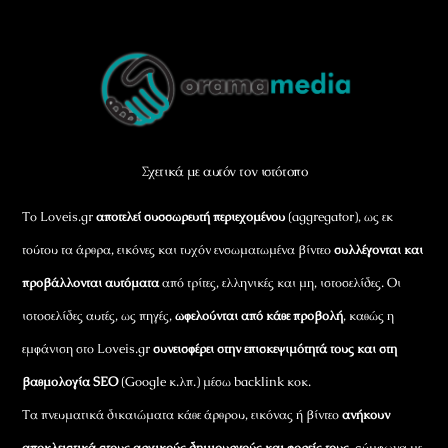
Back
To
Top
Σχετικά με αυτόν τον ιστότοπο
Το Loveis.gr
αποτελεί συσσωρευτή περιεχομένου
(aggregator), ως εκ
τούτου τα άρθρα, εικόνες και τυχόν ενσωματωμένα βίντεο
συλλέγονται και
προβάλλονται αυτόματα
από τρίτες, ελληνικές και μη, ιστοσελίδες. Οι
ιστοσελίδες αυτές, ως πηγές,
ωφελούνται από κάθε προβολή
, καθώς η
εμφάνιση στο Loveis.gr
συνεισφέρει στην επισκεψιμότητά τους και στη
βαθμολογία SEO
(Google κ.λπ.) μέσω backlink κοκ.
Τα πνευματικά δικαιώματα κάθε άρθρου, εικόνας ή βίντεο
ανήκουν
αποκλειστικά στους αρχικούς δημιουργούς και φορείς τους
, σύμφωνα με