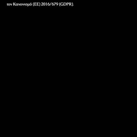
τον Κανονισμό (ΕΕ) 2016/679 (GDPR)
.
Εταιρικά Στοιχεία
Πώς Λειτουργεί
Πολιτική Απορρήτου & Cookies
Πολιτική Πλουραλισμού και Διαφάνειας
Όροι Χρήσης και Πολιτική Λειτουργίας
Όροι Αγορών, Αποστολών & Επιστροφών
Όροι Συμμετοχής σε Παιχνίδια & Διαγωνισμούς
Όροι Παραχώρησης Video
Πολιτική Απορρήτου Chatbots