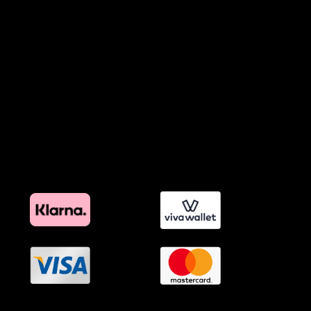
Πολιτική Χρήσης Τεχνητής Νοημοσύνης
Προϊόντα Φιλικά προς το Περιβάλλον
Πολιτική Εκπτώσεων και Προσφορών
Όροι Affiliate Συνδέσμων & Προωθητικού Υλικού
Πολιτική Διαφημιστικής Διαφάνειας
Όροι Προγράμματος Επιβράβευσης