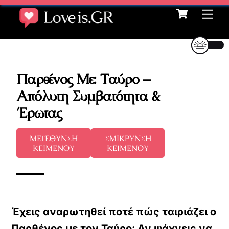
Cart
Skip
Me
to
content
Παρθένος Με: Ταύρο –
Απόλυτη Συμβατότητα &
Έρωτας
ΜΕΓΕΘΥΝΣΗ
ΣΜΙΚΡΥΝΣΗ
ΚΕΙΜΕΝΟΥ
ΚΕΙΜΕΝΟΥ
Έχεις αναρωτηθεί ποτέ πώς ταιριάζει ο
Παρθένος με τον Ταύρο; Αν ψάχνεις να