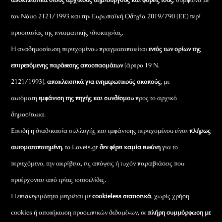
τον Νόμο 2121/1993 και την Ευρωπαϊκή Οδηγία 2019/790 (ΕΕ) περί
προστασίας της πνευματικής ιδιοκτησίας.
Η αναδημοσίευση περιεχομένου πραγματοποιείται
εντός των ορίων της
επιτρεπόμενης παράθεσης αποσπασμάτων
(άρθρο 19 Ν.
2121/1993),
αποκλειστικά για ενημερωτικούς σκοπούς
, με
αυτόματη
εμφάνιση της πηγής και συνδέσμου
προς το αρχικό
δημοσίευμα.
Επειδή η διαδικασία συλλογής και εμφάνισης περιεχομένου είναι
πλήρως
αυτοματοποιημένη
, το Loveis.gr
δεν φέρει καμία ευθύνη
για το
περιεχόμενο, την ακρίβεια, τις απόψεις ή τυχόν παραβιάσεις που
προέρχονται από τρίτες ιστοσελίδες.
Η επισκεψιμότητα μετριέται με
cookieless στατιστικά
, χωρίς χρήση
cookies ή αποθήκευση προσωπικών δεδομένων, σε
πλήρη συμμόρφωση με