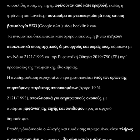
ιστοσελίδες αυτές, ως πηγές,
ωφελούνται από κάθε προβολή
, καθώς η
εμφάνιση στο Loveis.gr
συνεισφέρει στην επισκεψιμότητά τους και στη
βαθμολογία SEO
(Google κ.λπ.) μέσω backlink κοκ.
Τα πνευματικά δικαιώματα κάθε άρθρου, εικόνας ή βίντεο
ανήκουν
αποκλειστικά στους αρχικούς δημιουργούς και φορείς τους
, σύμφωνα με
τον Νόμο 2121/1993 και την Ευρωπαϊκή Οδηγία 2019/790 (ΕΕ) περί
προστασίας της πνευματικής ιδιοκτησίας.
Η αναδημοσίευση περιεχομένου πραγματοποιείται
εντός των ορίων της
επιτρεπόμενης παράθεσης αποσπασμάτων
(άρθρο 19 Ν.
2121/1993),
αποκλειστικά για ενημερωτικούς σκοπούς
, με
αυτόματη
εμφάνιση της πηγής και συνδέσμου
προς το αρχικό
δημοσίευμα.
Επειδή η διαδικασία συλλογής και εμφάνισης περιεχομένου είναι
πλήρως
αυτοματοποιημένη
, το Loveis.gr
δεν φέρει καμία ευθύνη
για το