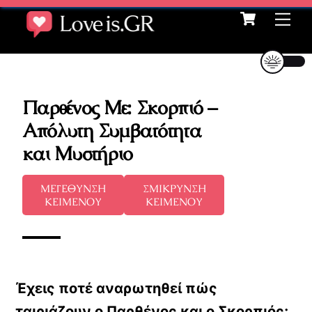
Cart
Skip
Me
to
content
Παρθένος Με: Σκορπιό –
Απόλυτη Συμβατότητα
και Μυστήριο
ΜΕΓΕΘΥΝΣΗ
ΣΜΙΚΡΥΝΣΗ
ΚΕΙΜΕΝΟΥ
ΚΕΙΜΕΝΟΥ
Έχεις ποτέ αναρωτηθεί πώς
ταιριάζουν ο Παρθένος και ο Σκορπιός;