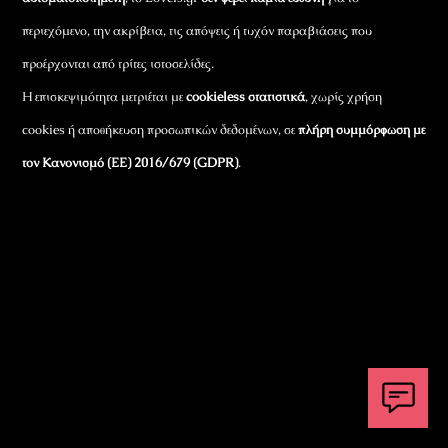
περιεχόμενο, την ακρίβεια, τις απόψεις ή τυχόν παραβιάσεις που
προέρχονται από τρίτες ιστοσελίδες.
Η επισκεψιμότητα μετριέται με
cookieless στατιστικά
, χωρίς χρήση
cookies ή αποθήκευση προσωπικών δεδομένων, σε
πλήρη συμμόρφωση με
τον Κανονισμό (ΕΕ) 2016/679 (GDPR)
.
Εταιρικά Στοιχεία
Πώς Λειτουργεί
Πολιτική Απορρήτου & Cookies
Πολιτική Πλουραλισμού και Διαφάνειας
Όροι Χρήσης και Πολιτική Λειτουργίας
Όροι Αγορών, Αποστολών & Επιστροφών