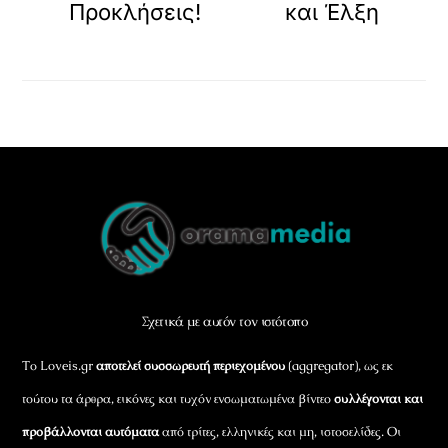
Προκλήσεις!
και Έλξη
Back
To
Top
Σχετικά με αυτόν τον ιστότοπο
Το Loveis.gr
αποτελεί συσσωρευτή περιεχομένου
(aggregator), ως εκ
τούτου τα άρθρα, εικόνες και τυχόν ενσωματωμένα βίντεο
συλλέγονται και
προβάλλονται αυτόματα
από τρίτες, ελληνικές και μη, ιστοσελίδες. Οι