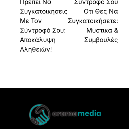
Πρέπει Να
Σύντροφό Σου
Συγκατοικήσεις
Οτι Θες Να
Με Τον
Συγκατοικήσετε:
Σύντροφό Σου:
Μυστικά &
Αποκάλυψη
Συμβουλές
Αληθειών!
Back
To
Top