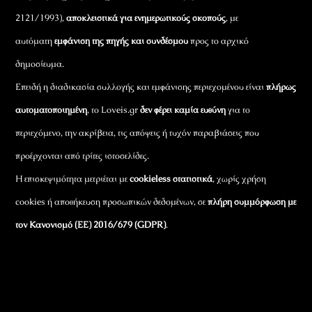
2121/1993),
αποκλειστικά για ενημερωτικούς σκοπούς
, με
αυτόματη
εμφάνιση της πηγής και συνδέσμου
προς το αρχικό
δημοσίευμα.
Επειδή η διαδικασία συλλογής και εμφάνισης περιεχομένου είναι
πλήρως
αυτοματοποιημένη
, το Loveis.gr
δεν φέρει καμία ευθύνη
για το
περιεχόμενο, την ακρίβεια, τις απόψεις ή τυχόν παραβιάσεις που
προέρχονται από τρίτες ιστοσελίδες.
Η επισκεψιμότητα μετριέται με
cookieless στατιστικά
, χωρίς χρήση
cookies ή αποθήκευση προσωπικών δεδομένων, σε
πλήρη συμμόρφωση με
τον Κανονισμό (ΕΕ) 2016/679 (GDPR)
.
Εταιρικά Στοιχεία
Πώς Λειτουργεί