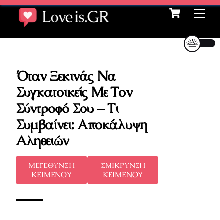
Cart
Skip
Me
to
content
Όταν Ξεκινάς Να
Συγκατοικείς Με Τον
Σύντροφό Σου – Τι
Συμβαίνει: Αποκάλυψη
Αληθειών
ΜΕΓΕΘΥΝΣΗ
ΣΜΙΚΡΥΝΣΗ
ΚΕΙΜΕΝΟΥ
ΚΕΙΜΕΝΟΥ