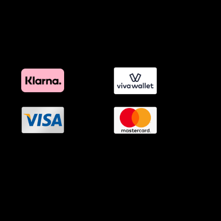
Όροι Affiliate Συνδέσμων & Προωθητικού Υλικού
Πολιτική Διαφημιστικής Διαφάνειας
Όροι Προγράμματος Επιβράβευσης
OramaMedia Network
Agrotikes.gr
Politikes.gr
Athlitikes.gr
Texnologika.gr