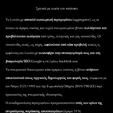
Σχετικά με αυτόν τον ιστότοπο
Το Loveis.gr
αποτελεί συσσωρευτή περιεχομένου
(aggregator), ως εκ
τούτου τα άρθρα, εικόνες και τυχόν ενσωματωμένα βίντεο
συλλέγονται και
προβάλλονται αυτόματα
από τρίτες, ελληνικές και μη, ιστοσελίδες. Οι
ιστοσελίδες αυτές, ως πηγές,
ωφελούνται από κάθε προβολή
, καθώς η
εμφάνιση στο Loveis.gr
συνεισφέρει στην επισκεψιμότητά τους και στη
βαθμολογία SEO
(Google κ.λπ.) μέσω backlink κοκ.
Τα πνευματικά δικαιώματα κάθε άρθρου, εικόνας ή βίντεο
ανήκουν
αποκλειστικά στους αρχικούς δημιουργούς και φορείς τους
, σύμφωνα με
τον Νόμο 2121/1993 και την Ευρωπαϊκή Οδηγία 2019/790 (ΕΕ) περί
προστασίας της πνευματικής ιδιοκτησίας.
Η αναδημοσίευση περιεχομένου πραγματοποιείται
εντός των ορίων της
επιτρεπόμενης παράθεσης αποσπασμάτων
(άρθρο 19 Ν.