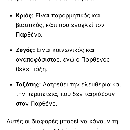
Κριός:
Είναι παρορμητικός και
βιαστικός, κάτι που ενοχλεί τον
Παρθένο.
Ζυγός:
Είναι κοινωνικός και
αναποφάσιστος, ενώ ο Παρθένος
θέλει τάξη.
Τοξότης:
Λατρεύει την ελευθερία και
την περιπέτεια, που δεν ταιριάζουν
στον Παρθένο.
Αυτές οι διαφορές μπορεί να κάνουν τη