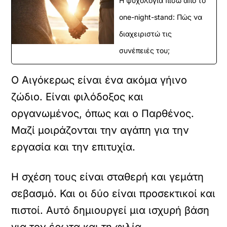
Η ψυχολογία πίσω από το
one-night-stand: Πώς να
διαχειριστώ τις
συνέπειές του;
Ο Αιγόκερως είναι ένα ακόμα γήινο
ζώδιο. Είναι φιλόδοξος και
οργανωμένος, όπως και ο Παρθένος.
Μαζί μοιράζονται την αγάπη για την
εργασία και την επιτυχία.
Η σχέση τους είναι σταθερή και γεμάτη
σεβασμό. Και οι δύο είναι προσεκτικοί και
πιστοί. Αυτό δημιουργεί μια ισχυρή βάση