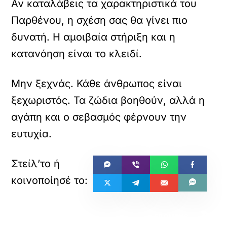
Αν καταλάβεις τα χαρακτηριστικά του
Παρθένου, η σχέση σας θα γίνει πιο
δυνατή. Η αμοιβαία στήριξη και η
κατανόηση είναι το κλειδί.
Μην ξεχνάς. Κάθε άνθρωπος είναι
ξεχωριστός. Τα ζώδια βοηθούν, αλλά η
αγάπη και ο σεβασμός φέρνουν την
ευτυχία.
«
»
ΠΡΟΗΓΟΥΜΕΝΟ
ΕΠΟΜΕΝΟ