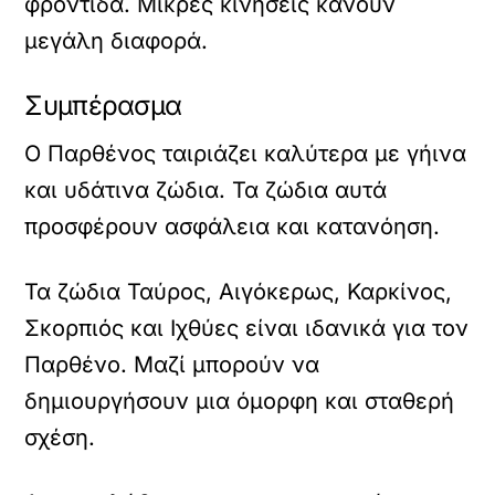
φροντίδα. Μικρές κινήσεις κάνουν
μεγάλη διαφορά.
Συμπέρασμα
Ο Παρθένος ταιριάζει καλύτερα με γήινα
και υδάτινα ζώδια. Τα ζώδια αυτά
προσφέρουν ασφάλεια και κατανόηση.
Τα ζώδια Ταύρος, Αιγόκερως, Καρκίνος,
Σκορπιός και Ιχθύες είναι ιδανικά για τον
Παρθένο. Μαζί μπορούν να
δημιουργήσουν μια όμορφη και σταθερή
σχέση.