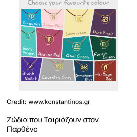
Credit: www.konstantinos.gr
Ζώδια που Ταιριάζουν στον
Παρθένο