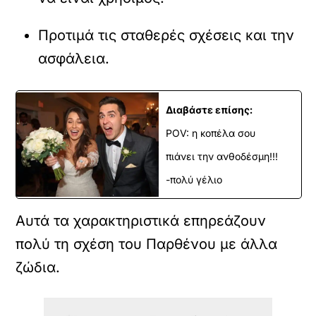
Προτιμά τις σταθερές σχέσεις και την
ασφάλεια.
Διαβάστε επίσης:
POV: η κοπέλα σου
πιάνει την ανθοδέσμη!!!
-πολύ γέλιο
Αυτά τα χαρακτηριστικά επηρεάζουν
πολύ τη σχέση του Παρθένου με άλλα
ζώδια.