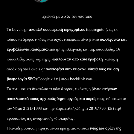
Top
Σχετικά με αυτόν τον ιστότοπο
Το Loveis.gr
αποτελεί συσσωρευτή περιεχομένου
(aggregator), ως εκ
τούτου τα άρθρα, εικόνες και τυχόν ενσωματωμένα βίντεο
συλλέγονται και
προβάλλονται αυτόματα
από τρίτες, ελληνικές και μη, ιστοσελίδες. Οι
ιστοσελίδες αυτές, ως πηγές,
ωφελούνται από κάθε προβολή
, καθώς η
εμφάνιση στο Loveis.gr
συνεισφέρει στην επισκεψιμότητά τους και στη
βαθμολογία SEO
(Google κ.λπ.) μέσω backlink κοκ.
Τα πνευματικά δικαιώματα κάθε άρθρου, εικόνας ή βίντεο
ανήκουν
αποκλειστικά στους αρχικούς δημιουργούς και φορείς τους
, σύμφωνα με
τον Νόμο 2121/1993 και την Ευρωπαϊκή Οδηγία 2019/790 (ΕΕ) περί
προστασίας της πνευματικής ιδιοκτησίας.
Η αναδημοσίευση περιεχομένου πραγματοποιείται
εντός των ορίων της