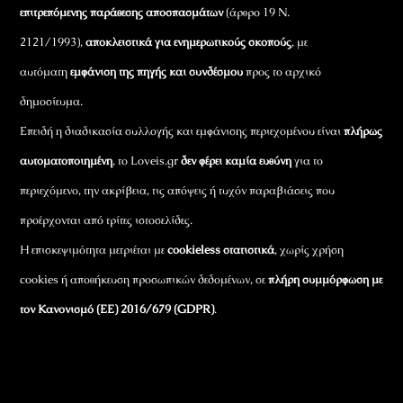
επιτρεπόμενης παράθεσης αποσπασμάτων
(άρθρο 19 Ν.
2121/1993),
αποκλειστικά για ενημερωτικούς σκοπούς
, με
αυτόματη
εμφάνιση της πηγής και συνδέσμου
προς το αρχικό
δημοσίευμα.
Επειδή η διαδικασία συλλογής και εμφάνισης περιεχομένου είναι
πλήρως
αυτοματοποιημένη
, το Loveis.gr
δεν φέρει καμία ευθύνη
για το
περιεχόμενο, την ακρίβεια, τις απόψεις ή τυχόν παραβιάσεις που
προέρχονται από τρίτες ιστοσελίδες.
Η επισκεψιμότητα μετριέται με
cookieless στατιστικά
, χωρίς χρήση
cookies ή αποθήκευση προσωπικών δεδομένων, σε
πλήρη συμμόρφωση με
τον Κανονισμό (ΕΕ) 2016/679 (GDPR)
.
Εταιρικά Στοιχεία
Πώς Λειτουργεί