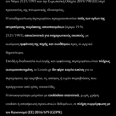
τον Νόμο 2121/1993 και την Ευρωπαϊκή Οδηγία 2019/790 (ΕΕ) περί
προστασίας της πνευματικής ιδιοκτησίας.
Η αναδημοσίευση περιεχομένου πραγματοποιείται
εντός των ορίων της
επιτρεπόμενης παράθεσης αποσπασμάτων
(άρθρο 19 Ν.
2121/1993),
αποκλειστικά για ενημερωτικούς σκοπούς
, με
αυτόματη
εμφάνιση της πηγής και συνδέσμου
προς το αρχικό
δημοσίευμα.
Επειδή η διαδικασία συλλογής και εμφάνισης περιεχομένου είναι
πλήρως
αυτοματοποιημένη
, το Loveis.gr
δεν φέρει καμία ευθύνη
για το
περιεχόμενο, την ακρίβεια, τις απόψεις ή τυχόν παραβιάσεις που
προέρχονται από τρίτες ιστοσελίδες.
Η επισκεψιμότητα μετριέται με
cookieless στατιστικά
, χωρίς χρήση
cookies ή αποθήκευση προσωπικών δεδομένων, σε
πλήρη συμμόρφωση με
τον Κανονισμό (ΕΕ) 2016/679 (GDPR)
.