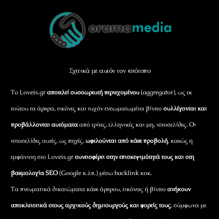
Back
To
Top
Σχετικά με αυτόν τον ιστότοπο
Το Loveis.gr
αποτελεί συσσωρευτή περιεχομένου
(aggregator), ως εκ
τούτου τα άρθρα, εικόνες και τυχόν ενσωματωμένα βίντεο
συλλέγονται και
προβάλλονται αυτόματα
από τρίτες, ελληνικές και μη, ιστοσελίδες. Οι
ιστοσελίδες αυτές, ως πηγές,
ωφελούνται από κάθε προβολή
, καθώς η
εμφάνιση στο Loveis.gr
συνεισφέρει στην επισκεψιμότητά τους και στη
βαθμολογία SEO
(Google κ.λπ.) μέσω backlink κοκ.
Τα πνευματικά δικαιώματα κάθε άρθρου, εικόνας ή βίντεο
ανήκουν
αποκλειστικά στους αρχικούς δημιουργούς και φορείς τους
, σύμφωνα με