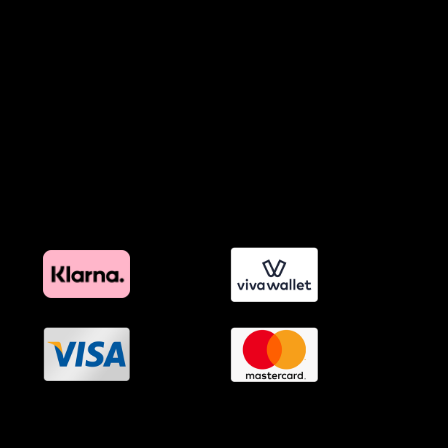
Προϊόντα Φιλικά προς το Περιβάλλον
Πολιτική Εκπτώσεων και Προσφορών
Όροι Affiliate Συνδέσμων & Προωθητικού Υλικού
Πολιτική Διαφημιστικής Διαφάνειας
Όροι Προγράμματος Επιβράβευσης
OramaMedia Network