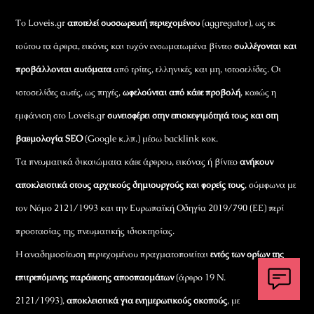
Το Loveis.gr
αποτελεί συσσωρευτή περιεχομένου
(aggregator), ως εκ
τούτου τα άρθρα, εικόνες και τυχόν ενσωματωμένα βίντεο
συλλέγονται και
προβάλλονται αυτόματα
από τρίτες, ελληνικές και μη, ιστοσελίδες. Οι
ιστοσελίδες αυτές, ως πηγές,
ωφελούνται από κάθε προβολή
, καθώς η
εμφάνιση στο Loveis.gr
συνεισφέρει στην επισκεψιμότητά τους και στη
βαθμολογία SEO
(Google κ.λπ.) μέσω backlink κοκ.
Τα πνευματικά δικαιώματα κάθε άρθρου, εικόνας ή βίντεο
ανήκουν
αποκλειστικά στους αρχικούς δημιουργούς και φορείς τους
, σύμφωνα με
τον Νόμο 2121/1993 και την Ευρωπαϊκή Οδηγία 2019/790 (ΕΕ) περί
προστασίας της πνευματικής ιδιοκτησίας.
Η αναδημοσίευση περιεχομένου πραγματοποιείται
εντός των ορίων της
επιτρεπόμενης παράθεσης αποσπασμάτων
(άρθρο 19 Ν.
2121/1993),
αποκλειστικά για ενημερωτικούς σκοπούς
, με