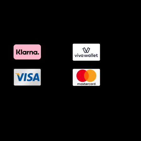
Όροι Affiliate Συνδέσμων & Προωθητικού Υλικού
Πολιτική Διαφημιστικής Διαφάνειας
Όροι Προγράμματος Επιβράβευσης
OramaMedia Network
Agrotikes.gr
Politikes.gr
Athlitikes.gr
Texnologika.gr