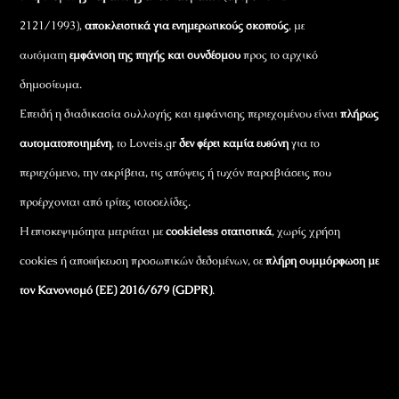
2121/1993),
αποκλειστικά για ενημερωτικούς σκοπούς
, με
αυτόματη
εμφάνιση της πηγής και συνδέσμου
προς το αρχικό
δημοσίευμα.
Επειδή η διαδικασία συλλογής και εμφάνισης περιεχομένου είναι
πλήρως
αυτοματοποιημένη
, το Loveis.gr
δεν φέρει καμία ευθύνη
για το
περιεχόμενο, την ακρίβεια, τις απόψεις ή τυχόν παραβιάσεις που
προέρχονται από τρίτες ιστοσελίδες.
Η επισκεψιμότητα μετριέται με
cookieless στατιστικά
, χωρίς χρήση
cookies ή αποθήκευση προσωπικών δεδομένων, σε
πλήρη συμμόρφωση με
τον Κανονισμό (ΕΕ) 2016/679 (GDPR)
.
Εταιρικά Στοιχεία
Πώς Λειτουργεί