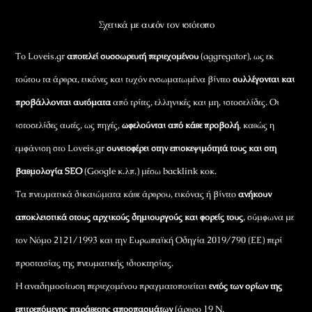
Σχετικά με αυτόν τον ιστότοπο
Το Loveis.gr
αποτελεί συσσωρευτή περιεχομένου
(aggregator), ως εκ
τούτου τα άρθρα, εικόνες και τυχόν ενσωματωμένα βίντεο
συλλέγονται και
προβάλλονται αυτόματα
από τρίτες, ελληνικές και μη, ιστοσελίδες. Οι
ιστοσελίδες αυτές, ως πηγές,
ωφελούνται από κάθε προβολή
, καθώς η
εμφάνιση στο Loveis.gr
συνεισφέρει στην επισκεψιμότητά τους και στη
βαθμολογία SEO
(Google κ.λπ.) μέσω backlink κοκ.
Τα πνευματικά δικαιώματα κάθε άρθρου, εικόνας ή βίντεο
ανήκουν
αποκλειστικά στους αρχικούς δημιουργούς και φορείς τους
, σύμφωνα με
τον Νόμο 2121/1993 και την Ευρωπαϊκή Οδηγία 2019/790 (ΕΕ) περί
προστασίας της πνευματικής ιδιοκτησίας.
Η αναδημοσίευση περιεχομένου πραγματοποιείται
εντός των ορίων της
επιτρεπόμενης παράθεσης αποσπασμάτων
(άρθρο 19 Ν.