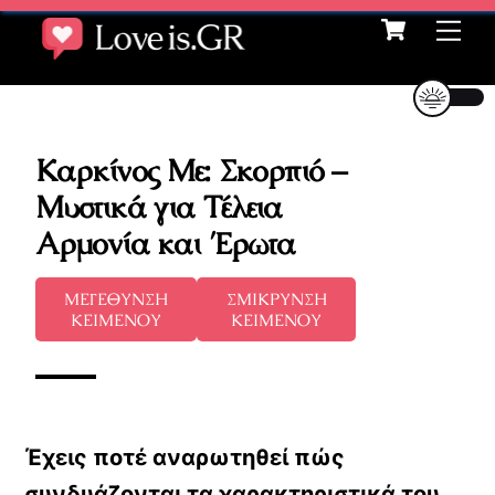
Cart
Skip
Me
to
content
Καρκίνος Με: Σκορπιό –
Μυστικά για Τέλεια
Αρμονία και Έρωτα
ΜΕΓΕΘΥΝΣΗ
ΣΜΙΚΡΥΝΣΗ
ΚΕΙΜΕΝΟΥ
ΚΕΙΜΕΝΟΥ
Έχεις ποτέ αναρωτηθεί πώς
συνδυάζονται τα χαρακτηριστικά του