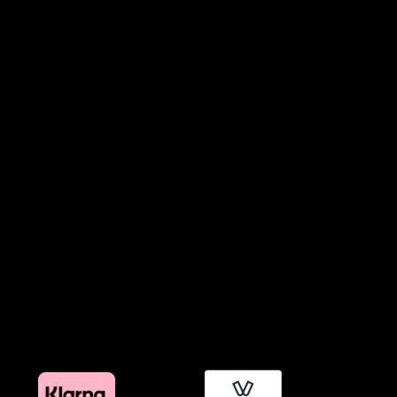
Όροι Συμμετοχής σε Παιχνίδια & Διαγωνισμούς
Όροι Παραχώρησης Video
Πολιτική Απορρήτου Chatbots
Πολιτική Χρήσης Τεχνητής Νοημοσύνης
Προϊόντα Φιλικά προς το Περιβάλλον
Πολιτική Εκπτώσεων και Προσφορών
Όροι Affiliate Συνδέσμων & Προωθητικού Υλικού
Πολιτική Διαφημιστικής Διαφάνειας
Όροι Προγράμματος Επιβράβευσης