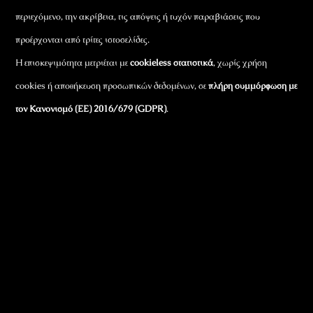
περιεχόμενο, την ακρίβεια, τις απόψεις ή τυχόν παραβιάσεις που
προέρχονται από τρίτες ιστοσελίδες.
Η επισκεψιμότητα μετριέται με
cookieless στατιστικά
, χωρίς χρήση
cookies ή αποθήκευση προσωπικών δεδομένων, σε
πλήρη συμμόρφωση με
τον Κανονισμό (ΕΕ) 2016/679 (GDPR)
.
Εταιρικά Στοιχεία
Πώς Λειτουργεί
Πολιτική Απορρήτου & Cookies
Πολιτική Πλουραλισμού και Διαφάνειας
Όροι Χρήσης και Πολιτική Λειτουργίας
Όροι Αγορών, Αποστολών & Επιστροφών