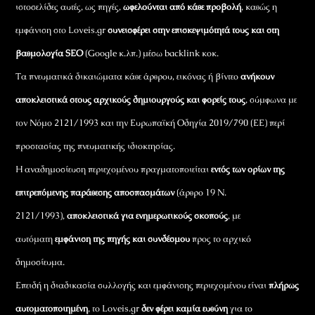
ιστοσελίδες αυτές, ως πηγές,
ωφελούνται από κάθε προβολή
, καθώς η
εμφάνιση στο Loveis.gr
συνεισφέρει στην επισκεψιμότητά τους και στη
βαθμολογία SEO
(Google κ.λπ.) μέσω backlink κοκ.
Τα πνευματικά δικαιώματα κάθε άρθρου, εικόνας ή βίντεο
ανήκουν
αποκλειστικά στους αρχικούς δημιουργούς και φορείς τους
, σύμφωνα με
τον Νόμο 2121/1993 και την Ευρωπαϊκή Οδηγία 2019/790 (ΕΕ) περί
προστασίας της πνευματικής ιδιοκτησίας.
Η αναδημοσίευση περιεχομένου πραγματοποιείται
εντός των ορίων της
επιτρεπόμενης παράθεσης αποσπασμάτων
(άρθρο 19 Ν.
2121/1993),
αποκλειστικά για ενημερωτικούς σκοπούς
, με
αυτόματη
εμφάνιση της πηγής και συνδέσμου
προς το αρχικό
δημοσίευμα.
Επειδή η διαδικασία συλλογής και εμφάνισης περιεχομένου είναι
πλήρως
αυτοματοποιημένη
, το Loveis.gr
δεν φέρει καμία ευθύνη
για το