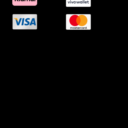
OramaMedia Network
Agrotikes.gr
Politikes.gr
Athlitikes.gr
Texnologika.gr
AutoMotoPlus.gr
Thisishellas.gr
GnosiGiaOlous.gr
Topikanea.gr
GoneisPlus.gr
TourismosPlus.gr
Kultura.gr
TVnea.gr