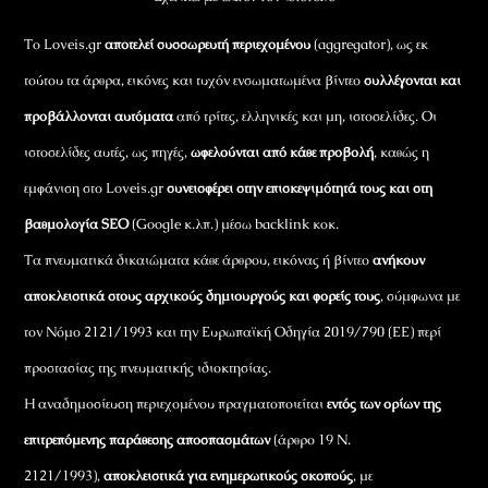
Το Loveis.gr
αποτελεί συσσωρευτή περιεχομένου
(aggregator), ως εκ
τούτου τα άρθρα, εικόνες και τυχόν ενσωματωμένα βίντεο
συλλέγονται και
προβάλλονται αυτόματα
από τρίτες, ελληνικές και μη, ιστοσελίδες. Οι
ιστοσελίδες αυτές, ως πηγές,
ωφελούνται από κάθε προβολή
, καθώς η
εμφάνιση στο Loveis.gr
συνεισφέρει στην επισκεψιμότητά τους και στη
βαθμολογία SEO
(Google κ.λπ.) μέσω backlink κοκ.
Τα πνευματικά δικαιώματα κάθε άρθρου, εικόνας ή βίντεο
ανήκουν
αποκλειστικά στους αρχικούς δημιουργούς και φορείς τους
, σύμφωνα με
τον Νόμο 2121/1993 και την Ευρωπαϊκή Οδηγία 2019/790 (ΕΕ) περί
προστασίας της πνευματικής ιδιοκτησίας.
Η αναδημοσίευση περιεχομένου πραγματοποιείται
εντός των ορίων της
επιτρεπόμενης παράθεσης αποσπασμάτων
(άρθρο 19 Ν.
2121/1993),
αποκλειστικά για ενημερωτικούς σκοπούς
, με