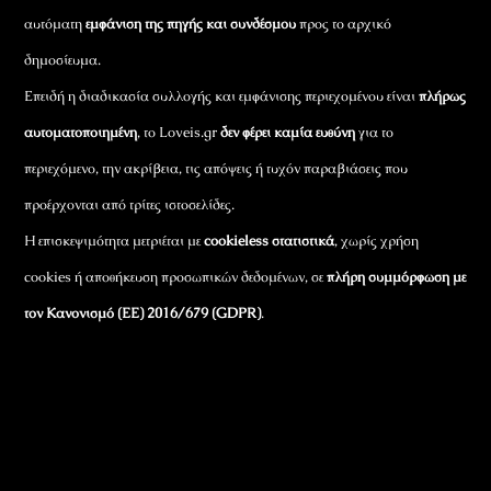
αυτόματη
εμφάνιση της πηγής και συνδέσμου
προς το αρχικό
δημοσίευμα.
Επειδή η διαδικασία συλλογής και εμφάνισης περιεχομένου είναι
πλήρως
αυτοματοποιημένη
, το Loveis.gr
δεν φέρει καμία ευθύνη
για το
περιεχόμενο, την ακρίβεια, τις απόψεις ή τυχόν παραβιάσεις που
προέρχονται από τρίτες ιστοσελίδες.
Η επισκεψιμότητα μετριέται με
cookieless στατιστικά
, χωρίς χρήση
cookies ή αποθήκευση προσωπικών δεδομένων, σε
πλήρη συμμόρφωση με
τον Κανονισμό (ΕΕ) 2016/679 (GDPR)
.
Εταιρικά Στοιχεία
Πώς Λειτουργεί
Πολιτική Απορρήτου & Cookies