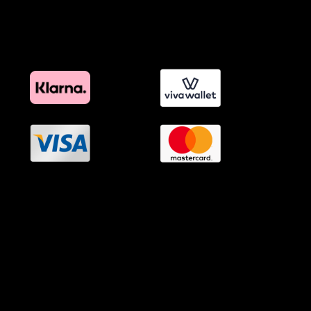
Πολιτική Διαφημιστικής Διαφάνειας
Όροι Προγράμματος Επιβράβευσης
OramaMedia Network
Agrotikes.gr
Politikes.gr
Athlitikes.gr
Texnologika.gr
AutoMotoPlus.gr
Thisishellas.gr