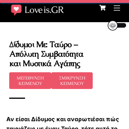
Cart
Skip
Me
to
content
Δίδυμοι Με: Ταύρο –
Απόλυτη Συμβατότητα
και Μυστικά Αγάπης
ΜΕΓΕΘΥΝΣΗ
ΣΜΙΚΡΥΝΣΗ
ΚΕΙΜΕΝΟΥ
ΚΕΙΜΕΝΟΥ
Αν είσαι Δίδυμος και αναρωτιέσαι πώς
ταιριάζεις με έναν Ταύρο, τότε αυτό το