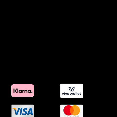
Πολιτική Απορρήτου Chatbots
Πολιτική Χρήσης Τεχνητής Νοημοσύνης
Προϊόντα Φιλικά προς το Περιβάλλον
Πολιτική Εκπτώσεων και Προσφορών
Όροι Affiliate Συνδέσμων & Προωθητικού Υλικού
Πολιτική Διαφημιστικής Διαφάνειας
Όροι Προγράμματος Επιβράβευσης