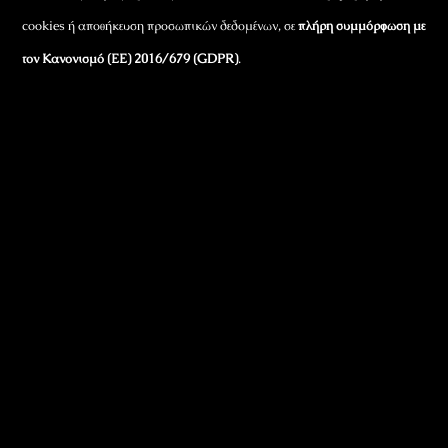
cookies ή αποθήκευση προσωπικών δεδομένων, σε
πλήρη συμμόρφωση με
τον Κανονισμό (ΕΕ) 2016/679 (GDPR)
.
Εταιρικά Στοιχεία
Πώς Λειτουργεί
Πολιτική Απορρήτου & Cookies
Πολιτική Πλουραλισμού και Διαφάνειας
Όροι Χρήσης και Πολιτική Λειτουργίας
Όροι Αγορών, Αποστολών & Επιστροφών
Όροι Συμμετοχής σε Παιχνίδια & Διαγωνισμούς
Όροι Παραχώρησης Video