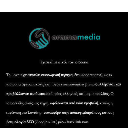
Back
To
Top
Σχετικά με αυτόν τον ιστότοπο
Το Loveis.gr
αποτελεί συσσωρευτή περιεχομένου
(aggregator), ως εκ
τούτου τα άρθρα, εικόνες και τυχόν ενσωματωμένα βίντεο
συλλέγονται και
προβάλλονται αυτόματα
από τρίτες, ελληνικές και μη, ιστοσελίδες. Οι
ιστοσελίδες αυτές, ως πηγές,
ωφελούνται από κάθε προβολή
, καθώς η
εμφάνιση στο Loveis.gr
συνεισφέρει στην επισκεψιμότητά τους και στη
βαθμολογία SEO
(Google κ.λπ.) μέσω backlink κοκ.