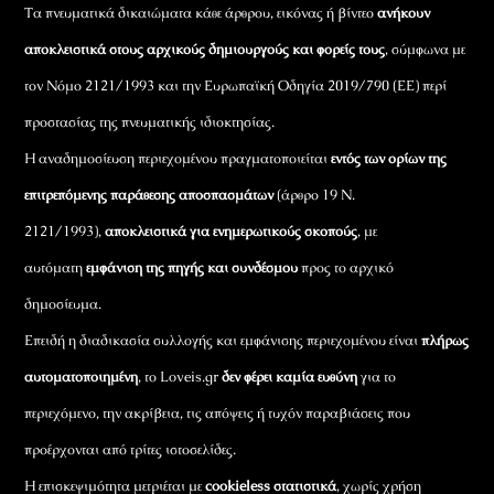
Τα πνευματικά δικαιώματα κάθε άρθρου, εικόνας ή βίντεο
ανήκουν
αποκλειστικά στους αρχικούς δημιουργούς και φορείς τους
, σύμφωνα με
τον Νόμο 2121/1993 και την Ευρωπαϊκή Οδηγία 2019/790 (ΕΕ) περί
προστασίας της πνευματικής ιδιοκτησίας.
Η αναδημοσίευση περιεχομένου πραγματοποιείται
εντός των ορίων της
επιτρεπόμενης παράθεσης αποσπασμάτων
(άρθρο 19 Ν.
2121/1993),
αποκλειστικά για ενημερωτικούς σκοπούς
, με
αυτόματη
εμφάνιση της πηγής και συνδέσμου
προς το αρχικό
δημοσίευμα.
Επειδή η διαδικασία συλλογής και εμφάνισης περιεχομένου είναι
πλήρως
αυτοματοποιημένη
, το Loveis.gr
δεν φέρει καμία ευθύνη
για το
περιεχόμενο, την ακρίβεια, τις απόψεις ή τυχόν παραβιάσεις που
προέρχονται από τρίτες ιστοσελίδες.
Η επισκεψιμότητα μετριέται με
cookieless στατιστικά
, χωρίς χρήση