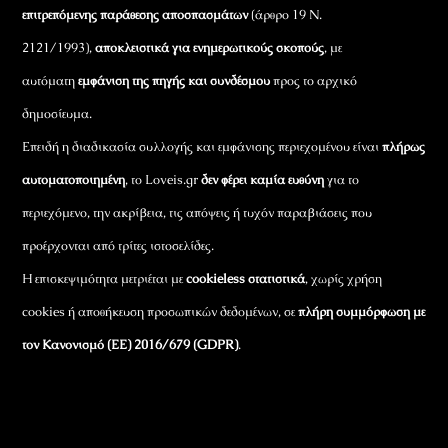
επιτρεπόμενης παράθεσης αποσπασμάτων
(άρθρο 19 Ν.
2121/1993),
αποκλειστικά για ενημερωτικούς σκοπούς
, με
αυτόματη
εμφάνιση της πηγής και συνδέσμου
προς το αρχικό
δημοσίευμα.
Επειδή η διαδικασία συλλογής και εμφάνισης περιεχομένου είναι
πλήρως
αυτοματοποιημένη
, το Loveis.gr
δεν φέρει καμία ευθύνη
για το
περιεχόμενο, την ακρίβεια, τις απόψεις ή τυχόν παραβιάσεις που
προέρχονται από τρίτες ιστοσελίδες.
Η επισκεψιμότητα μετριέται με
cookieless στατιστικά
, χωρίς χρήση
cookies ή αποθήκευση προσωπικών δεδομένων, σε
πλήρη συμμόρφωση με
τον Κανονισμό (ΕΕ) 2016/679 (GDPR)
.
Εταιρικά Στοιχεία
Πώς Λειτουργεί