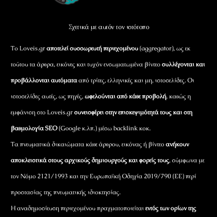
Top
Σχετικά με αυτόν τον ιστότοπο
Το Loveis.gr
αποτελεί συσσωρευτή περιεχομένου
(aggregator), ως εκ
τούτου τα άρθρα, εικόνες και τυχόν ενσωματωμένα βίντεο
συλλέγονται και
προβάλλονται αυτόματα
από τρίτες, ελληνικές και μη, ιστοσελίδες. Οι
ιστοσελίδες αυτές, ως πηγές,
ωφελούνται από κάθε προβολή
, καθώς η
εμφάνιση στο Loveis.gr
συνεισφέρει στην επισκεψιμότητά τους και στη
βαθμολογία SEO
(Google κ.λπ.) μέσω backlink κοκ.
Τα πνευματικά δικαιώματα κάθε άρθρου, εικόνας ή βίντεο
ανήκουν
αποκλειστικά στους αρχικούς δημιουργούς και φορείς τους
, σύμφωνα με
τον Νόμο 2121/1993 και την Ευρωπαϊκή Οδηγία 2019/790 (ΕΕ) περί
προστασίας της πνευματικής ιδιοκτησίας.
Η αναδημοσίευση περιεχομένου πραγματοποιείται
εντός των ορίων της