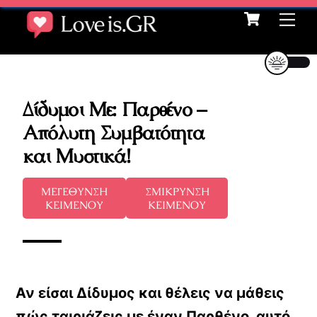
Cart
Skip
Me
to
content
Δίδυμοι Με: Παρθένο –
Απόλυτη Συμβατότητα
και Μυστικά!
ΜΕΓΕΘΥΝΣΗ
ΣΜΙΚΡΥΝΣΗ
ΚΕΙΜΕΝΟΥ
ΚΕΙΜΕΝΟΥ
Αν είσαι Δίδυμος και θέλεις να μάθεις
πώς ταιριάζεις με έναν Παρθένο, αυτό