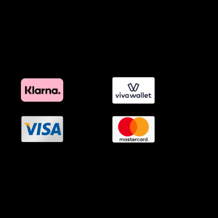
Όροι Affiliate Συνδέσμων & Προωθητικού Υλικού
Πολιτική Διαφημιστικής Διαφάνειας
Όροι Προγράμματος Επιβράβευσης
OramaMedia Network
Agrotikes.gr
Politikes.gr
Athlitikes.gr
Texnologika.gr