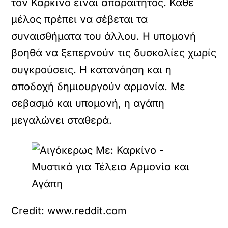
τον Καρκίνο είναι απαραίτητος. Κάθε
μέλος πρέπει να σέβεται τα
συναισθήματα του άλλου. Η υπομονή
βοηθά να ξεπερνούν τις δυσκολίες χωρίς
συγκρούσεις. Η κατανόηση και η
αποδοχή δημιουργούν αρμονία. Με
σεβασμό και υπομονή, η αγάπη
μεγαλώνει σταθερά.
Credit: www.reddit.com