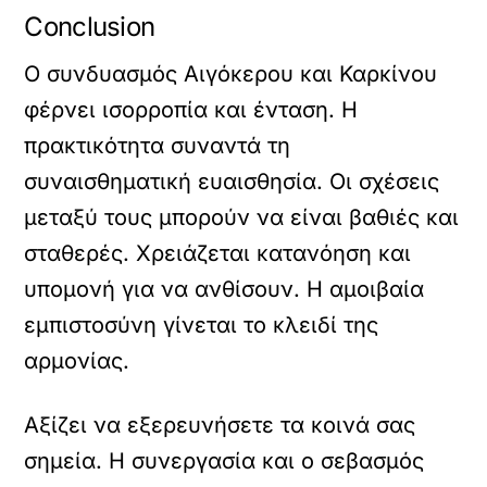
Conclusion
Ο συνδυασμός Αιγόκερου και Καρκίνου
φέρνει ισορροπία και ένταση. Η
πρακτικότητα συναντά τη
συναισθηματική ευαισθησία. Οι σχέσεις
μεταξύ τους μπορούν να είναι βαθιές και
σταθερές. Χρειάζεται κατανόηση και
υπομονή για να ανθίσουν. Η αμοιβαία
εμπιστοσύνη γίνεται το κλειδί της
αρμονίας.
Αξίζει να εξερευνήσετε τα κοινά σας
σημεία. Η συνεργασία και ο σεβασμός