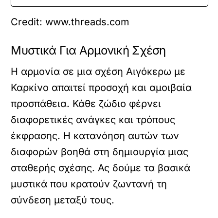
Credit: www.threads.com
Μυστικά Για Αρμονική Σχέση
Η αρμονία σε μια σχέση Αιγόκερω με
Καρκίνο απαιτεί προσοχή και αμοιβαία
προσπάθεια. Κάθε ζώδιο φέρνει
διαφορετικές ανάγκες και τρόπους
έκφρασης. Η κατανόηση αυτών των
διαφορών βοηθά στη δημιουργία μιας
σταθερής σχέσης. Ας δούμε τα βασικά
μυστικά που κρατούν ζωντανή τη
σύνδεση μεταξύ τους.