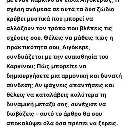
σχέση ανάμεσα σε αυτά τα δύο ζώδια
κρύβει μυστικά που μπορεί να
αλλάξουν τον τρόπο που βλέπεις τις
σχέσεις σου. Θέλεις να μάθεις πώς η
πρακτικότητα σου, Αιγόκερε,
συνδυάζεται με την ευαισθησία του
Καρκίνου; Πώς μπορείτε να
δημιουργήσετε μια αρμονική και δυνατή
σύνδεση; Αν ψάχνεις απαντήσεις και
θέλεις να καταλάβεις καλύτερα τη
δυναμική μεταξύ σας, συνέχισε να
διαβάζεις – αυτό το άρθρο θα σου
αποκαλύψει όλα όσα πρέπει να ξέρεις.