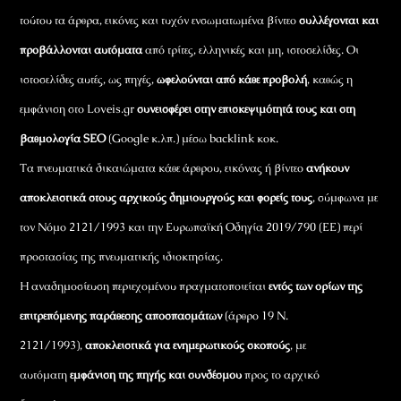
τούτου τα άρθρα, εικόνες και τυχόν ενσωματωμένα βίντεο
συλλέγονται και
προβάλλονται αυτόματα
από τρίτες, ελληνικές και μη, ιστοσελίδες. Οι
ιστοσελίδες αυτές, ως πηγές,
ωφελούνται από κάθε προβολή
, καθώς η
εμφάνιση στο Loveis.gr
συνεισφέρει στην επισκεψιμότητά τους και στη
βαθμολογία SEO
(Google κ.λπ.) μέσω backlink κοκ.
Τα πνευματικά δικαιώματα κάθε άρθρου, εικόνας ή βίντεο
ανήκουν
αποκλειστικά στους αρχικούς δημιουργούς και φορείς τους
, σύμφωνα με
τον Νόμο 2121/1993 και την Ευρωπαϊκή Οδηγία 2019/790 (ΕΕ) περί
προστασίας της πνευματικής ιδιοκτησίας.
Η αναδημοσίευση περιεχομένου πραγματοποιείται
εντός των ορίων της
επιτρεπόμενης παράθεσης αποσπασμάτων
(άρθρο 19 Ν.
2121/1993),
αποκλειστικά για ενημερωτικούς σκοπούς
, με
αυτόματη
εμφάνιση της πηγής και συνδέσμου
προς το αρχικό