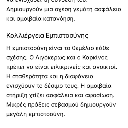
Δημιουργούν μια σχέση γεμάτη ασφάλεια
και αμοιβαία κατανόηση.
Καλλιέργεια Εμπιστοσύνης
Η εμπιστοσύνη είναι το θεμέλιο κάθε
σχέσης. Ο Αιγόκερως και ο Καρκίνος
πρέπει να είναι ειλικρινείς και ανοικτοί.
Η σταθερότητα και η διαφάνεια
ενισχύουν το δέσιμο τους. Η αμοιβαία
στήριξη χτίζει ασφάλεια και αφοσίωση.
Μικρές πράξεις σεβασμού δημιουργούν
μεγάλη εμπιστοσύνη.