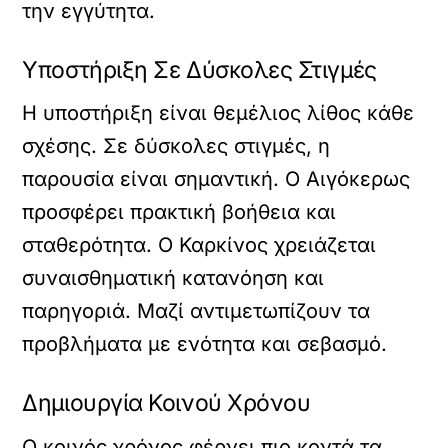
την εγγύτητα.
Υποστήριξη Σε Δύσκολες Στιγμές
Η υποστήριξη είναι θεμέλιος λίθος κάθε
σχέσης. Σε δύσκολες στιγμές, η
παρουσία είναι σημαντική. Ο Αιγόκερως
προσφέρει πρακτική βοήθεια και
σταθερότητα. Ο Καρκίνος χρειάζεται
συναισθηματική κατανόηση και
παρηγοριά. Μαζί αντιμετωπίζουν τα
προβλήματα με ενότητα και σεβασμό.
Δημιουργία Κοινού Χρόνου
Ο κοινός χρόνος φέρνει πιο κοντά τα