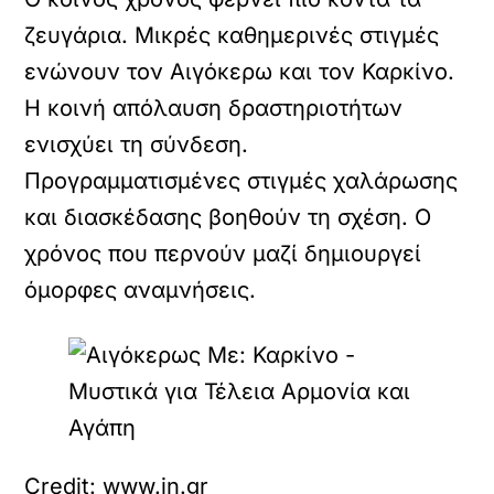
ζευγάρια. Μικρές καθημερινές στιγμές
ενώνουν τον Αιγόκερω και τον Καρκίνο.
Η κοινή απόλαυση δραστηριοτήτων
ενισχύει τη σύνδεση.
Προγραμματισμένες στιγμές χαλάρωσης
και διασκέδασης βοηθούν τη σχέση. Ο
χρόνος που περνούν μαζί δημιουργεί
όμορφες αναμνήσεις.
Credit: www.in.gr