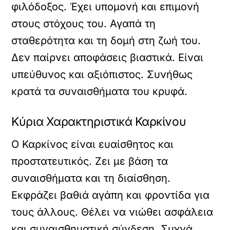
φιλόδοξος. Έχει υπομονή και επιμονή
στους στόχους του. Αγαπά τη
σταθερότητα και τη δομή στη ζωή του.
Δεν παίρνει αποφάσεις βιαστικά. Είναι
υπεύθυνος και αξιόπιστος. Συνήθως
κρατά τα συναισθήματα του κρυφά.
Κύρια Χαρακτηριστικά Καρκίνου
Ο Καρκίνος είναι ευαίσθητος και
προστατευτικός. Ζει με βάση τα
συναισθήματα και τη διαίσθηση.
Εκφράζει βαθιά αγάπη και φροντίδα για
τους άλλους. Θέλει να νιώθει ασφάλεια
και συναισθηματική σύνδεση. Συχνά