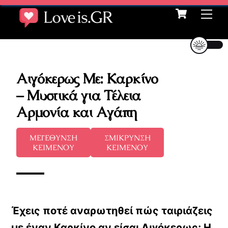
Cart
Skip
Me
to
content
Αιγόκερως Με: Καρκίνο
– Μυστικά για Τέλεια
Αρμονία και Αγάπη
ΜΕΓΕΘΥΝΣΗ
ΣΜΙΚΡΥΝΣΗ
ΚΕΙΜΕΝΟΥ
ΚΕΙΜΕΝΟΥ
Έχεις ποτέ αναρωτηθεί πώς ταιριάζεις
με έναν Καρκίνο αν είσαι Αιγόκερως; Η