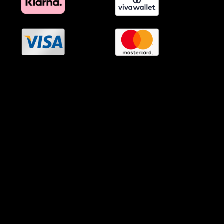
OramaMedia Network
Agrotikes.gr
Politikes.gr
Athlitikes.gr
Texnologika.gr
AutoMotoPlus.gr
Thisishellas.gr
GnosiGiaOlous.gr
Topikanea.gr
GoneisPlus.gr
TourismosPlus.gr
Kultura.gr
TVnea.gr