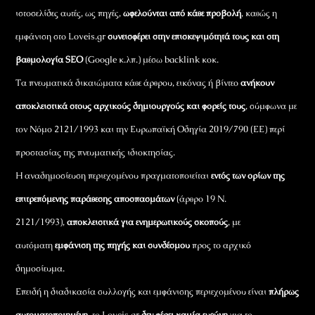
ιστοσελίδες αυτές, ως πηγές,
ωφελούνται από κάθε προβολή
, καθώς η
εμφάνιση στο Loveis.gr
συνεισφέρει στην επισκεψιμότητά τους και στη
βαθμολογία SEO
(Google κ.λπ.) μέσω backlink κοκ.
Τα πνευματικά δικαιώματα κάθε άρθρου, εικόνας ή βίντεο
ανήκουν
αποκλειστικά στους αρχικούς δημιουργούς και φορείς τους
, σύμφωνα με
τον Νόμο 2121/1993 και την Ευρωπαϊκή Οδηγία 2019/790 (ΕΕ) περί
προστασίας της πνευματικής ιδιοκτησίας.
Η αναδημοσίευση περιεχομένου πραγματοποιείται
εντός των ορίων της
επιτρεπόμενης παράθεσης αποσπασμάτων
(άρθρο 19 Ν.
2121/1993),
αποκλειστικά για ενημερωτικούς σκοπούς
, με
αυτόματη
εμφάνιση της πηγής και συνδέσμου
προς το αρχικό
δημοσίευμα.
Επειδή η διαδικασία συλλογής και εμφάνισης περιεχομένου είναι
πλήρως
αυτοματοποιημένη
, το Loveis.gr
δεν φέρει καμία ευθύνη
για το