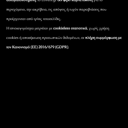
περιεχόμενο, την ακρίβεια, τις απόψεις ή τυχόν παραβιάσεις που
προέρχονται από τρίτες ιστοσελίδες.
Η επισκεψιμότητα μετριέται με
cookieless στατιστικά
, χωρίς χρήση
cookies ή αποθήκευση προσωπικών δεδομένων, σε
πλήρη συμμόρφωση με
τον Κανονισμό (ΕΕ) 2016/679 (GDPR)
.
Εταιρικά Στοιχεία
Πώς Λειτουργεί
Πολιτική Απορρήτου & Cookies
Πολιτική Πλουραλισμού και Διαφάνειας
Όροι Χρήσης και Πολιτική Λειτουργίας
Όροι Αγορών, Αποστολών & Επιστροφών