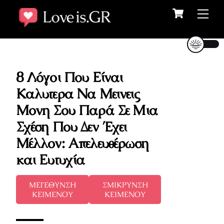
Cart
Skip
Me
to
content
8 Λόγοι Που Είναι
Καλυτερα Να Μεινεις
Μονη Σου Παρά Σε Μια
Σχέση Που Δεν Έχει
Μέλλον: Απελευθέρωση
και Ευτυχία
ΜΕΓΕΘΥΝΣΗ
ΣΜΙΚΡΥΝΣΗ
ΚΕΙΜΕΝΟΥ
ΚΕΙΜΕΝΟΥ